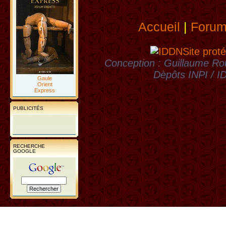
Accueil
|
Foru
Site proté
Conception : Guillaume Rou
Dèpôts INPI / 
Gaule
Orient
Express
PUBLICITÉS
RECHERCHE
GOOGLE