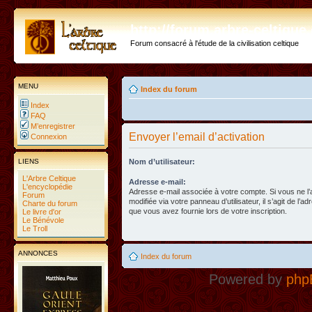
http://forum.arbre-celtiqu
Forum consacré à l'étude de la civilisation celtique
MENU
Index du forum
Index
FAQ
M’enregistrer
Envoyer l’email d’activation
Connexion
LIENS
Nom d’utilisateur:
L'Arbre Celtique
Adresse e-mail:
L'encyclopédie
Adresse e-mail associée à votre compte. Si vous ne l
Forum
modifiée via votre panneau d’utilisateur, il s’agit de l’a
Charte du forum
que vous avez fournie lors de votre inscription.
Le livre d'or
Le Bénévole
Le Troll
ANNONCES
Index du forum
Powered by
php