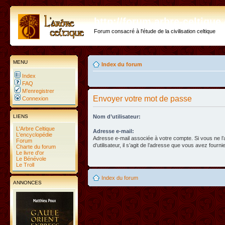
http://forum.arbre-celtiqu
Forum consacré à l'étude de la civilisation celtique
MENU
Index du forum
Index
FAQ
M’enregistrer
Envoyer votre mot de passe
Connexion
LIENS
Nom d’utilisateur:
L'Arbre Celtique
Adresse e-mail:
L'encyclopédie
Adresse e-mail associée à votre compte. Si vous ne l
Forum
d’utilisateur, il s’agit de l’adresse que vous avez fournie
Charte du forum
Le livre d'or
Le Bénévole
Le Troll
Index du forum
ANNONCES