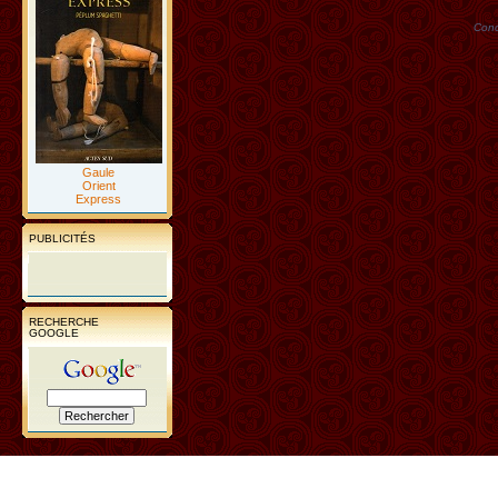
Conc
Gaule
Orient
Express
PUBLICITÉS
RECHERCHE
GOOGLE