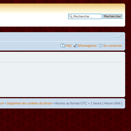
Recherche avancée
FAQ
M’enregistrer
Se connecter
rum
•
Supprimer les cookies du forum
• Heures au format UTC + 1 heure [ Heure d’été ]
t