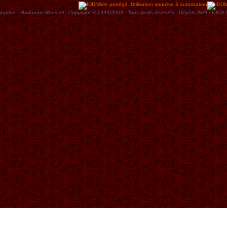
Site protégé. Utilisation soumise à autorisation
eption : Guillaume Roussel - Copyright © 1999/2009 - Tous droits rèservès - Dèpôts INPI / ID