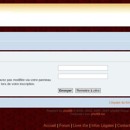
e.com
’avez pas modifiée via votre panneau
 lors de votre inscription.
L’équipe du fo
Powered by
phpBB
© 2000, 2002, 2005, 2007 phpBB Group
Traduction par:
phpBB.biz
Accueil
|
Forum
|
Livre d'or
|
Infos Lègales
|
Contac