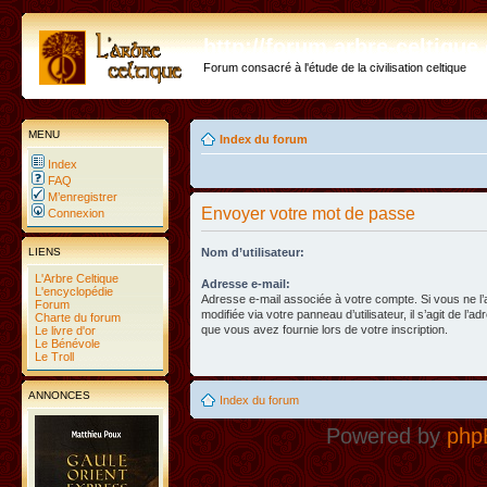
http://forum.arbre-celtiqu
Forum consacré à l'étude de la civilisation celtique
MENU
Index du forum
Index
FAQ
M’enregistrer
Envoyer votre mot de passe
Connexion
LIENS
Nom d’utilisateur:
L'Arbre Celtique
Adresse e-mail:
L'encyclopédie
Adresse e-mail associée à votre compte. Si vous ne l
Forum
modifiée via votre panneau d’utilisateur, il s’agit de l’a
Charte du forum
que vous avez fournie lors de votre inscription.
Le livre d'or
Le Bénévole
Le Troll
ANNONCES
Index du forum
Powered by
php