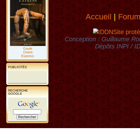
Accueil
|
Foru
Site proté
Conception : Guillaume Rou
Dèpôts INPI / 
Gaule
Orient
Express
PUBLICITÉS
RECHERCHE
GOOGLE