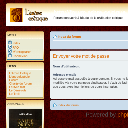
http://forum.arbre-celtiqu
Forum consacré à l'étude de la civilisation celtique
MENU
Index du forum
Index
FAQ
M’enregistrer
Envoyer votre mot de passe
Connexion
LIENS
Nom d’utilisateur:
L'Arbre Celtique
Adresse e-mail:
L'encyclopédie
Adresse e-mail associée à votre compte. Si vous ne l
Forum
modifiée via votre panneau d’utilisateur, il s’agit de l’a
Charte du forum
que vous avez fournie lors de votre inscription.
Le livre d'or
Le Bénévole
Le Troll
ANNONCES
Index du forum
Powered by
php