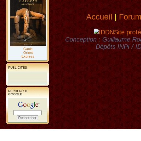
Accueil
|
Foru
Site proté
Conception : Guillaume Rou
Dèpôts INPI / 
Gaule
Orient
Express
PUBLICITÉS
RECHERCHE
GOOGLE