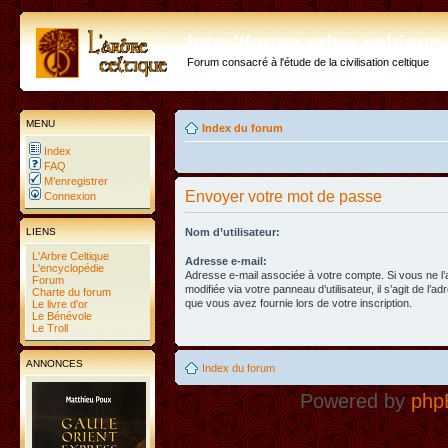
http://forum.arbre-celtiqu
Forum consacré à l'étude de la civilisation celtique
MENU
Index du forum
Index
FAQ
M’enregistrer
Envoyer votre mot de passe
Connexion
LIENS
Nom d’utilisateur:
L'Arbre Celtique
Adresse e-mail:
L'encyclopédie
Adresse e-mail associée à votre compte. Si vous ne l
Forum
modifiée via votre panneau d’utilisateur, il s’agit de l’a
Charte du forum
que vous avez fournie lors de votre inscription.
Le livre d'or
Le Bénévole
Le Troll
ANNONCES
Index du forum
Powered by
php