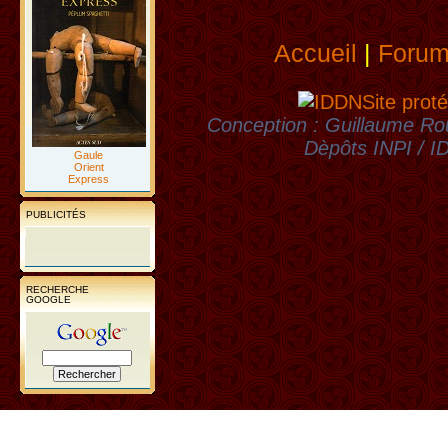
Accueil
|
Foru
Site proté
Conception : Guillaume Rou
Dèpôts INPI / 
Gaule
Orient
Express
PUBLICITÉS
RECHERCHE
GOOGLE