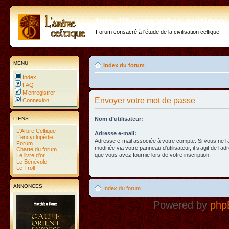
http://forum.arbre-celtiqu
Forum consacré à l'étude de la civilisation celtique
MENU
Index du forum
Index
FAQ
M’enregistrer
Envoyer votre mot de passe
Connexion
LIENS
Nom d’utilisateur:
L'Arbre Celtique
Adresse e-mail:
L'encyclopédie
Adresse e-mail associée à votre compte. Si vous ne l
Forum
modifiée via votre panneau d’utilisateur, il s’agit de l’a
Charte du forum
que vous avez fournie lors de votre inscription.
Le livre d'or
Le Bénévole
Le Troll
ANNONCES
Index du forum
Powered by
php