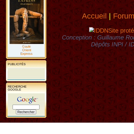
Accueil
|
Foru
Site proté
Conception : Guillaume Rou
Dèpôts INPI / 
Gaule
Orient
Express
PUBLICITÉS
RECHERCHE
GOOGLE