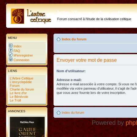
http://forum.arbre-celtiqu
Forum consacré à l'étude de la civilisation celtique
MENU
Index du forum
Index
FAQ
M’enregistrer
Envoyer votre mot de passe
Connexion
LIENS
Nom d’utilisateur:
L'Arbre Celtique
Adresse e-mail:
L'encyclopédie
Adresse e-mail associée à votre compte. Si vous ne l
Forum
modifiée via votre panneau d’utilisateur, il s’agit de l’a
Charte du forum
que vous avez fournie lors de votre inscription.
Le livre d'or
Le Bénévole
Le Troll
ANNONCES
Index du forum
Powered by
php