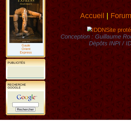
Accueil
|
Foru
Site proté
Conception : Guillaume Rou
Dèpôts INPI / 
Gaule
Orient
Express
PUBLICITÉS
RECHERCHE
GOOGLE