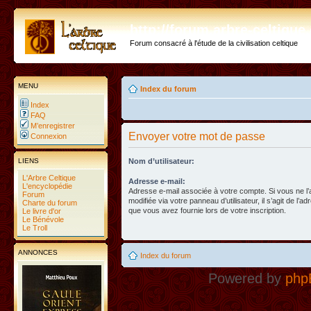
http://forum.arbre-celtiqu
Forum consacré à l'étude de la civilisation celtique
MENU
Index du forum
Index
FAQ
M’enregistrer
Envoyer votre mot de passe
Connexion
LIENS
Nom d’utilisateur:
L'Arbre Celtique
Adresse e-mail:
L'encyclopédie
Adresse e-mail associée à votre compte. Si vous ne l
Forum
modifiée via votre panneau d’utilisateur, il s’agit de l’a
Charte du forum
que vous avez fournie lors de votre inscription.
Le livre d'or
Le Bénévole
Le Troll
ANNONCES
Index du forum
Powered by
php