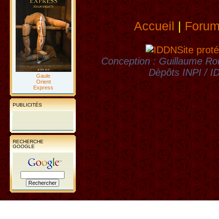
Accueil
|
Foru
Site proté
Conception : Guillaume Rou
Dèpôts INPI / 
Gaule
Orient
Express
PUBLICITÉS
RECHERCHE
GOOGLE