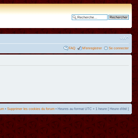
Recherche avancée
FAQ
M’enregistrer
Se connecter
rum
•
Supprimer les cookies du forum
• Heures au format UTC + 1 heure [ Heure d’été ]
t