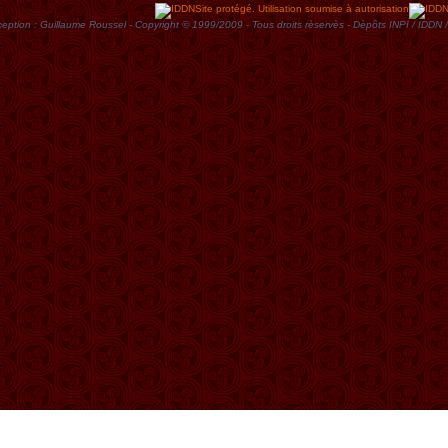
Site protégé. Utilisation soumise à autorisation
eption : Guillaume Roussel - Copyright © 1999/2009 - Tous droits rèservès - Dèpôts INPI / ID