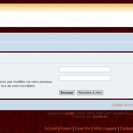
e.com
’avez pas modifiée via votre panneau
 lors de votre inscription.
L’équipe du fo
Powered by
phpBB
© 2000, 2002, 2005, 2007 phpBB Group
Traduction par:
phpBB.biz
Accueil
|
Forum
|
Livre d'or
|
Infos Lègales
|
Contac