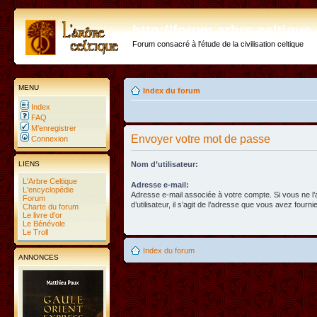
http://forum.arbre-celtiqu
Forum consacré à l'étude de la civilisation celtique
MENU
Index du forum
Index
FAQ
M’enregistrer
Envoyer votre mot de passe
Connexion
LIENS
Nom d’utilisateur:
L'Arbre Celtique
Adresse e-mail:
L'encyclopédie
Adresse e-mail associée à votre compte. Si vous ne l
Forum
d’utilisateur, il s’agit de l’adresse que vous avez fournie
Charte du forum
Le livre d'or
Le Bénévole
Le Troll
Index du forum
ANNONCES