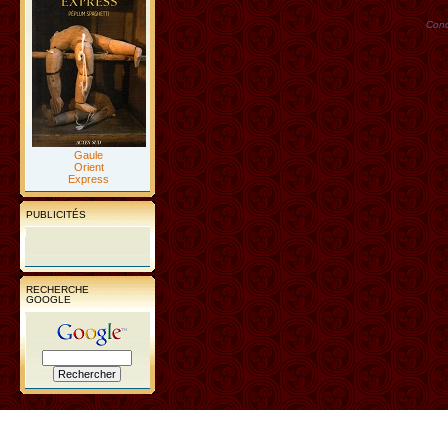
Conc
Gaule
Orient
Express
PUBLICITÉS
RECHERCHE
GOOGLE