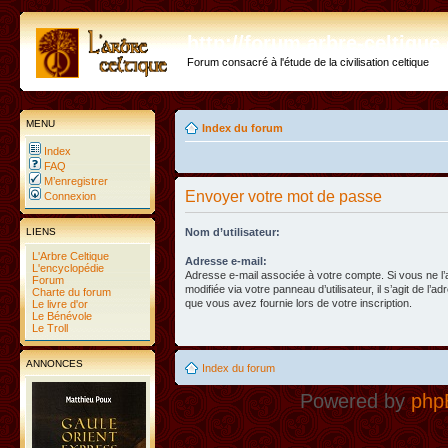
http://forum.arbre-celtiqu
Forum consacré à l'étude de la civilisation celtique
MENU
Index du forum
Index
FAQ
M’enregistrer
Envoyer votre mot de passe
Connexion
LIENS
Nom d’utilisateur:
L'Arbre Celtique
Adresse e-mail:
L'encyclopédie
Adresse e-mail associée à votre compte. Si vous ne l
Forum
modifiée via votre panneau d’utilisateur, il s’agit de l’a
Charte du forum
que vous avez fournie lors de votre inscription.
Le livre d'or
Le Bénévole
Le Troll
ANNONCES
Index du forum
Powered by
php