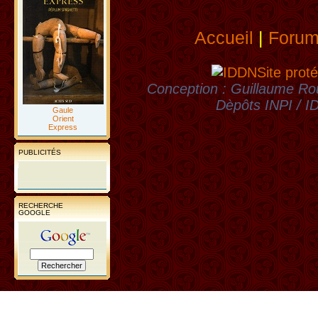
Accueil
|
Foru
Site proté
Conception : Guillaume Rou
Dèpôts INPI / 
Gaule
Orient
Express
PUBLICITÉS
RECHERCHE
GOOGLE