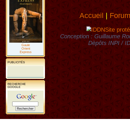
Accueil
|
Foru
Site proté
Conception : Guillaume Rou
Dèpôts INPI / 
Gaule
Orient
Express
PUBLICITÉS
RECHERCHE
GOOGLE