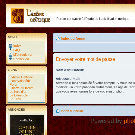
http://forum.arbre-celtiqu
Forum consacré à l'étude de la civilisation celtique
MENU
Index du forum
Index
FAQ
M’enregistrer
Envoyer votre mot de passe
Connexion
LIENS
Nom d’utilisateur:
L'Arbre Celtique
Adresse e-mail:
L'encyclopédie
Adresse e-mail associée à votre compte. Si vous ne l
Forum
modifiée via votre panneau d’utilisateur, il s’agit de l’a
Charte du forum
que vous avez fournie lors de votre inscription.
Le livre d'or
Le Bénévole
Le Troll
ANNONCES
Index du forum
Powered by
php