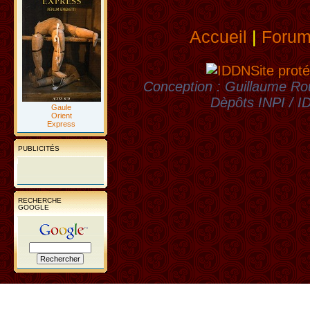
Accueil
|
Foru
Site proté
Conception : Guillaume Rou
Dèpôts INPI / 
Gaule
Orient
Express
PUBLICITÉS
RECHERCHE
GOOGLE