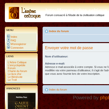
http://forum.arbre-celtiqu
Forum consacré à l'étude de la civilisation celtique
MENU
Index du forum
Index
FAQ
M’enregistrer
Envoyer votre mot de passe
Connexion
LIENS
Nom d’utilisateur:
L'Arbre Celtique
Adresse e-mail:
L'encyclopédie
Adresse e-mail associée à votre compte. Si vous ne l
Forum
modifiée via votre panneau d’utilisateur, il s’agit de l’a
Charte du forum
que vous avez fournie lors de votre inscription.
Le livre d'or
Le Bénévole
Le Troll
ANNONCES
Index du forum
Powered by
php