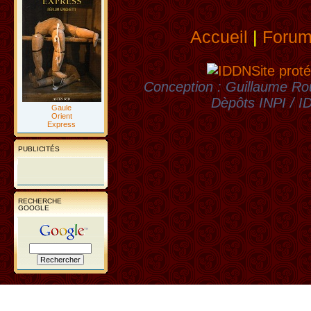
Accueil
|
Foru
Site proté
Conception : Guillaume Rou
Dèpôts INPI / 
Gaule
Orient
Express
PUBLICITÉS
RECHERCHE
GOOGLE