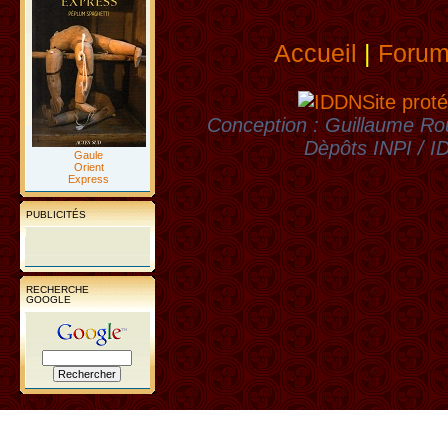
Accueil
|
Foru
Site proté
Conception : Guillaume Rou
Dèpôts INPI / 
Gaule
Orient
Express
PUBLICITÉS
RECHERCHE
GOOGLE