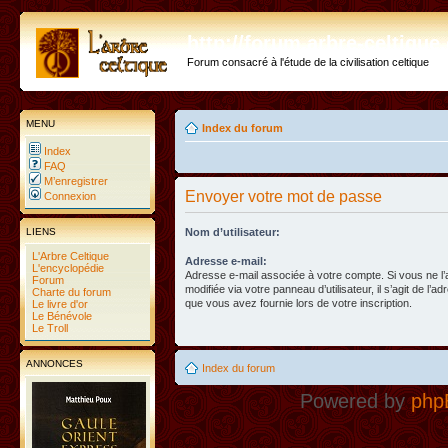
http://forum.arbre-celtiqu
Forum consacré à l'étude de la civilisation celtique
MENU
Index du forum
Index
FAQ
M’enregistrer
Envoyer votre mot de passe
Connexion
LIENS
Nom d’utilisateur:
L'Arbre Celtique
Adresse e-mail:
L'encyclopédie
Adresse e-mail associée à votre compte. Si vous ne l
Forum
modifiée via votre panneau d’utilisateur, il s’agit de l’a
Charte du forum
que vous avez fournie lors de votre inscription.
Le livre d'or
Le Bénévole
Le Troll
ANNONCES
Index du forum
Powered by
php