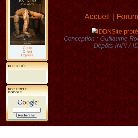
Accueil
|
Foru
Site proté
Conception : Guillaume Rou
Dèpôts INPI / 
Gaule
Orient
Express
PUBLICITÉS
RECHERCHE
GOOGLE