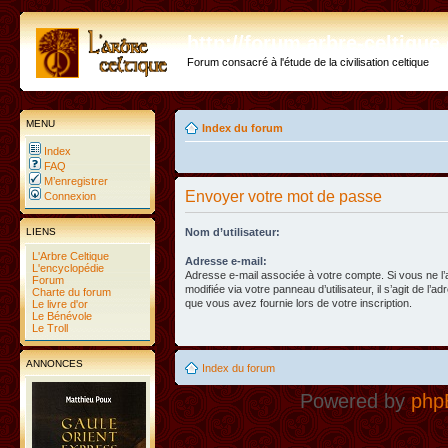
http://forum.arbre-celtiqu
Forum consacré à l'étude de la civilisation celtique
MENU
Index du forum
Index
FAQ
M’enregistrer
Envoyer votre mot de passe
Connexion
LIENS
Nom d’utilisateur:
L'Arbre Celtique
Adresse e-mail:
L'encyclopédie
Adresse e-mail associée à votre compte. Si vous ne l
Forum
modifiée via votre panneau d’utilisateur, il s’agit de l’a
Charte du forum
que vous avez fournie lors de votre inscription.
Le livre d'or
Le Bénévole
Le Troll
ANNONCES
Index du forum
Powered by
php