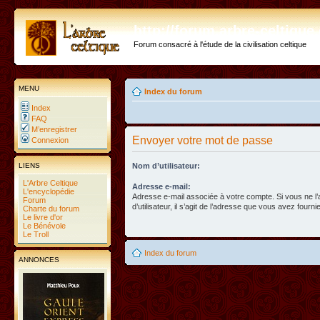
http://forum.arbre-celtiqu
Forum consacré à l'étude de la civilisation celtique
MENU
Index du forum
Index
FAQ
M’enregistrer
Envoyer votre mot de passe
Connexion
LIENS
Nom d’utilisateur:
L'Arbre Celtique
Adresse e-mail:
L'encyclopédie
Adresse e-mail associée à votre compte. Si vous ne l
Forum
d’utilisateur, il s’agit de l’adresse que vous avez fournie
Charte du forum
Le livre d'or
Le Bénévole
Le Troll
Index du forum
ANNONCES