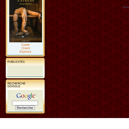
Conc
Gaule
Orient
Express
PUBLICITÉS
RECHERCHE
GOOGLE