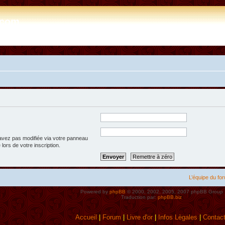
e.com
’avez pas modifiée via votre panneau
 lors de votre inscription.
L’équipe du fo
Powered by
phpBB
© 2000, 2002, 2005, 2007 phpBB Group
Traduction par:
phpBB.biz
Accueil
|
Forum
|
Livre d'or
|
Infos Lègales
|
Contac