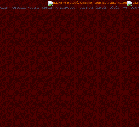
Site protégé. Utilisation soumise à autorisation
eption : Guillaume Roussel - Copyright © 1999/2009 - Tous droits rèservès - Dèpôts INPI / ID