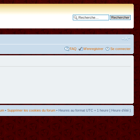
Recherche avancée
FAQ
M’enregistrer
Se connecter
rum
•
Supprimer les cookies du forum
• Heures au format UTC + 1 heure [ Heure d’été ]
t