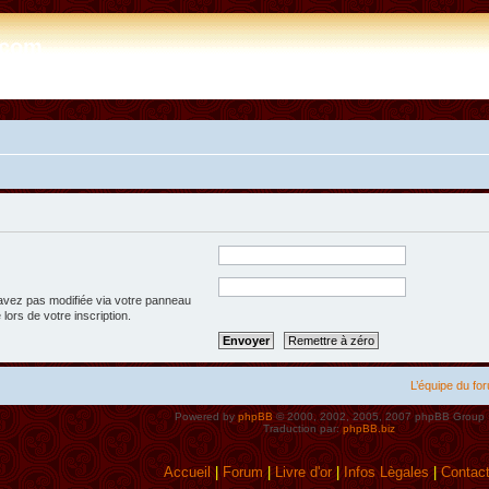
e.com
’avez pas modifiée via votre panneau
 lors de votre inscription.
L’équipe du fo
Powered by
phpBB
© 2000, 2002, 2005, 2007 phpBB Group
Traduction par:
phpBB.biz
Accueil
|
Forum
|
Livre d'or
|
Infos Lègales
|
Contac