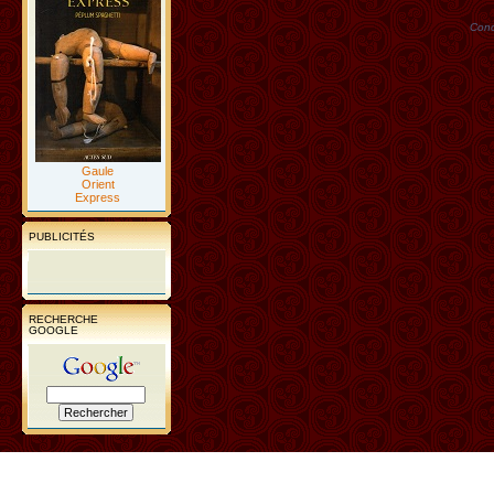
Conc
Gaule
Orient
Express
PUBLICITÉS
RECHERCHE
GOOGLE