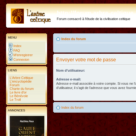
http://forum.arbre-celtiqu
Forum consacré à l'étude de la civilisation celtique
MENU
Index du forum
Index
FAQ
M’enregistrer
Envoyer votre mot de passe
Connexion
LIENS
Nom d’utilisateur:
L'Arbre Celtique
Adresse e-mail:
L'encyclopédie
Adresse e-mail associée à votre compte. Si vous ne l
Forum
d’utilisateur, il s’agit de l’adresse que vous avez fournie
Charte du forum
Le livre d'or
Le Bénévole
Le Troll
Index du forum
ANNONCES