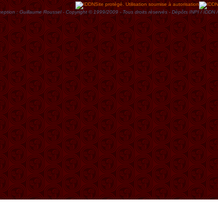
Site protégé. Utilisation soumise à autorisation
eption : Guillaume Roussel - Copyright © 1999/2009 - Tous droits rèservès - Dèpôts INPI / ID