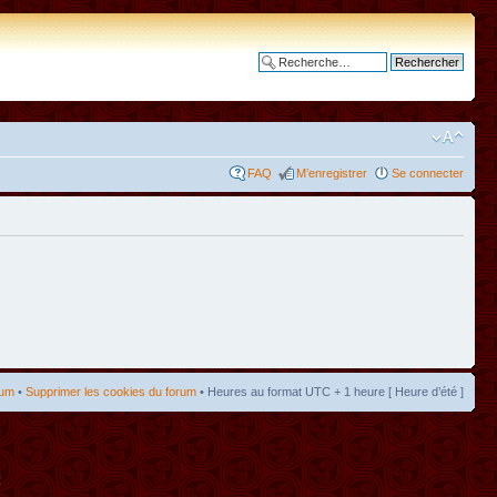
Recherche avancée
FAQ
M’enregistrer
Se connecter
rum
•
Supprimer les cookies du forum
• Heures au format UTC + 1 heure [ Heure d’été ]
t