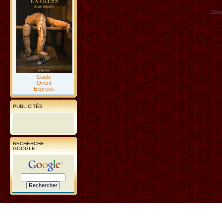
Conc
Gaule
Orient
Express
PUBLICITÉS
RECHERCHE
GOOGLE