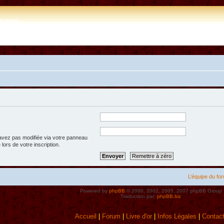
e.com
’avez pas modifiée via votre panneau
 lors de votre inscription.
L’équipe du fo
Powered by
phpBB
© 2000, 2002, 2005, 2007 phpBB Group
Traduction par:
phpBB.biz
Accueil
|
Forum
|
Livre d'or
|
Infos Lègales
|
Contac