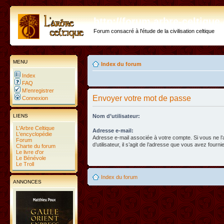
http://forum.arbre-celtiqu
Forum consacré à l'étude de la civilisation celtique
MENU
Index du forum
Index
FAQ
M’enregistrer
Envoyer votre mot de passe
Connexion
LIENS
Nom d’utilisateur:
L'Arbre Celtique
Adresse e-mail:
L'encyclopédie
Adresse e-mail associée à votre compte. Si vous ne l
Forum
d’utilisateur, il s’agit de l’adresse que vous avez fournie
Charte du forum
Le livre d'or
Le Bénévole
Le Troll
Index du forum
ANNONCES