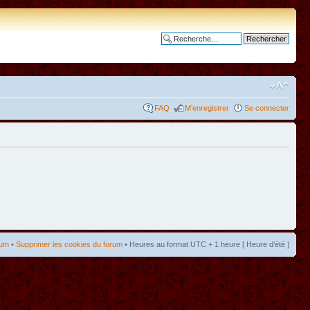
Recherche avancée
FAQ
M’enregistrer
Se connecter
rum
•
Supprimer les cookies du forum
• Heures au format UTC + 1 heure [ Heure d’été ]
t