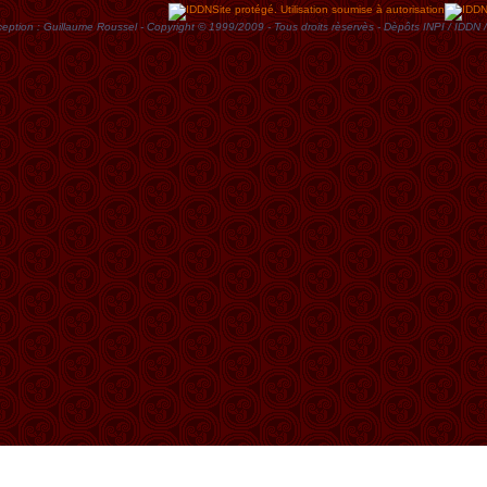
Site protégé. Utilisation soumise à autorisation
eption : Guillaume Roussel - Copyright © 1999/2009 - Tous droits rèservès - Dèpôts INPI / ID