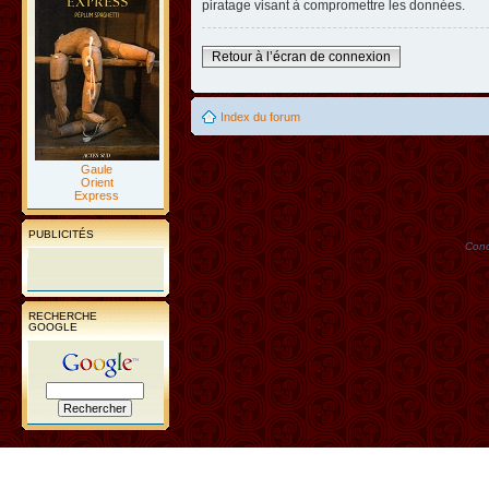
piratage visant à compromettre les données.
Retour à l’écran de connexion
Index du forum
Gaule
Orient
Express
PUBLICITÉS
Conc
RECHERCHE
GOOGLE