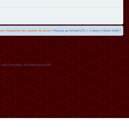
rum
•
Supprimer les cookies du forum
• Heures au format UTC + 1 heure [ Heure d’été ]
t
DN / CNIL(1006349) / SCAM(2006020105)