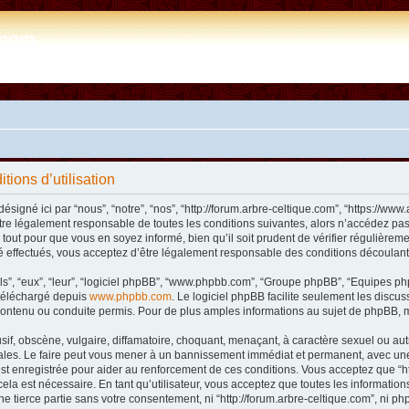
e.com
tions d’utilisation
désigné ici par “nous”, “notre”, “nos”, “http://forum.arbre-celtique.com”, “https://
tre légalement responsable de toutes les conditions suivantes, alors n’accédez pas 
tout pour que vous en soyez informé, bien qu’il soit prudent de vérifier régulièremen
 effectués, vous acceptez d’être légalement responsable des conditions découlant 
ls”, “eux”, “leur”, “logiciel phpBB”, “www.phpbb.com”, “Groupe phpBB”, “Equipes phpB
e téléchargé depuis
www.phpbb.com
. Le logiciel phpBB facilite seulement les disc
ntenu ou conduite permis. Pour de plus amples informations au sujet de phpBB, m
f, obscène, vulgaire, diffamatoire, choquant, menaçant, à caractère sexuel ou autre 
nales. Le faire peut vous mener à un bannissement immédiat et permanent, avec une n
t enregistrée pour aider au renforcement de ces conditions. Vous acceptez que “htt
ela est nécessaire. En tant qu’utilisateur, vous acceptez que toutes les informat
ne tierce partie sans votre consentement, ni “http://forum.arbre-celtique.com”, ni