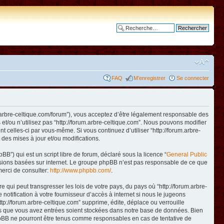
Recherche avancée
FAQ
M’enregistrer
Se connecter
www.arbre-celtique.com/forum”), vous acceptez d’être légalement responsable des
et/ou n’utilisez pas “http://forum.arbre-celtique.com”. Nous pouvons modifier
t celles-ci par vous-même. Si vous continuez d’utiliser “http://forum.arbre-
des mises à jour et/ou modifications.
B”) qui est un script libre de forum, déclaré sous la licence “
General Public
ussions basées sur internet. Le groupe phpBB n’est pas responsable de ce que
erci de consulter:
http://www.phpbb.com/
.
qui peut transgresser les lois de votre pays, du pays où “http://forum.arbre-
otification à votre fournisseur d’accès à internet si nous le jugeons
p://forum.arbre-celtique.com” supprime, édite, déplace ou verrouille
ions que vous avez entrées soient stockées dans notre base de données. Bien
 phpBB ne pourront être tenus comme responsables en cas de tentative de