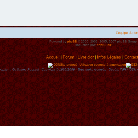
L’équipe du fo
Powered by
phpBB
© 2000, 2002, 2005, 2007 phpBB Group
Traduction par:
phpBB.biz
Accueil
|
Forum
|
Livre d'or
|
Infos Lègales
|
Contac
Site protégé. Utilisation soumise à autorisation
eption : Guillaume Roussel - Copyright © 1999/2009 - Tous droits rèservès - Dèpôts INPI / ID