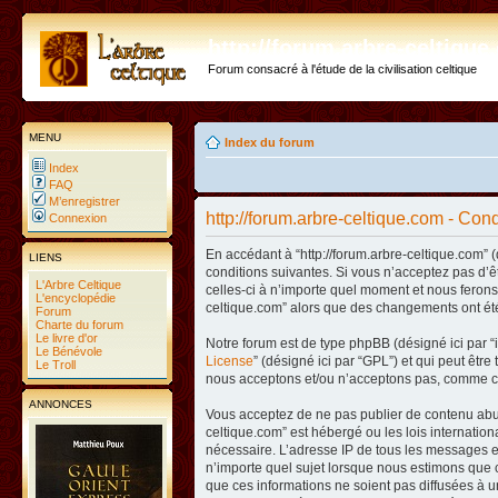
http://forum.arbre-celtiqu
Forum consacré à l'étude de la civilisation celtique
MENU
Index du forum
Index
FAQ
M’enregistrer
http://forum.arbre-celtique.com - Condi
Connexion
En accédant à “http://forum.arbre-celtique.com” (
LIENS
conditions suivantes. Si vous n’acceptez pas d’ê
L'Arbre Celtique
celles-ci à n’importe quel moment et nous ferons 
L'encyclopédie
celtique.com” alors que des changements ont été
Forum
Charte du forum
Le livre d'or
Notre forum est de type phpBB (désigné ici par “i
Le Bénévole
License
” (désigné ici par “GPL”) et qui peut êtr
Le Troll
nous acceptons et/ou n’acceptons pas, comme co
ANNONCES
Vous acceptez de ne pas publier de contenu abusi
celtique.com” est hébergé ou les lois internatio
nécessaire. L’adresse IP de tous les messages es
n’importe quel sujet lorsque nous estimons que c
que ces informations ne soient pas diffusées à u