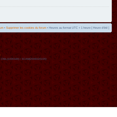
rum
•
Supprimer les cookies du forum
• Heures au format UTC + 1 heure [ Heure d’été ]
t
DN / CNIL(1006349) / SCAM(2006020105)