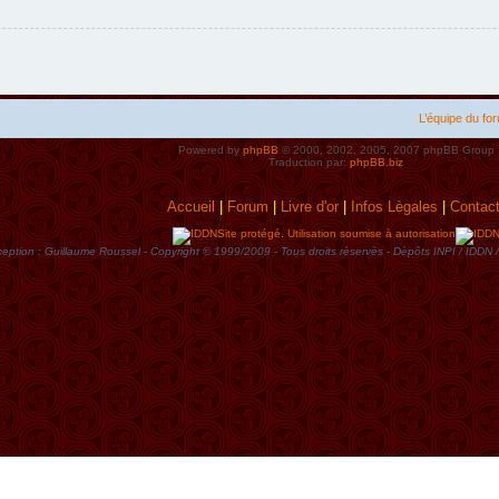
L’équipe du fo
Powered by
phpBB
© 2000, 2002, 2005, 2007 phpBB Group
Traduction par:
phpBB.biz
Accueil
|
Forum
|
Livre d'or
|
Infos Lègales
|
Contac
Site protégé. Utilisation soumise à autorisation
eption : Guillaume Roussel - Copyright © 1999/2009 - Tous droits rèservès - Dèpôts INPI / ID