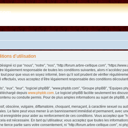
e.com
tions d’utilisation
désigné ici par “nous”, “notre”, “nos”, “http://forum.arbre-celtique.com”, “https://
tre légalement responsable de toutes les conditions suivantes, alors n’accédez pas 
tout pour que vous en soyez informé, bien qu’il soit prudent de vérifier régulièremen
 effectués, vous acceptez d’être légalement responsable des conditions découlant 
ls”, “eux”, “leur”, “logiciel phpBB”, “www.phpbb.com”, “Groupe phpBB”, “Equipes phpB
e téléchargé depuis
www.phpbb.com
. Le logiciel phpBB facilite seulement les disc
ntenu ou conduite permis. Pour de plus amples informations au sujet de phpBB, m
f, obscène, vulgaire, diffamatoire, choquant, menaçant, à caractère sexuel ou autre 
nales. Le faire peut vous mener à un bannissement immédiat et permanent, avec une n
t enregistrée pour aider au renforcement de ces conditions. Vous acceptez que “htt
ela est nécessaire. En tant qu’utilisateur, vous acceptez que toutes les informat
ne tierce partie sans votre consentement, ni “http://forum.arbre-celtique.com”, ni