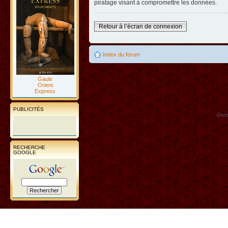
piratage visant à compromettre les données.
Retour à l’écran de connexion
Index du forum
Gaule
Orient
Express
PUBLICITÉS
Conc
RECHERCHE
GOOGLE