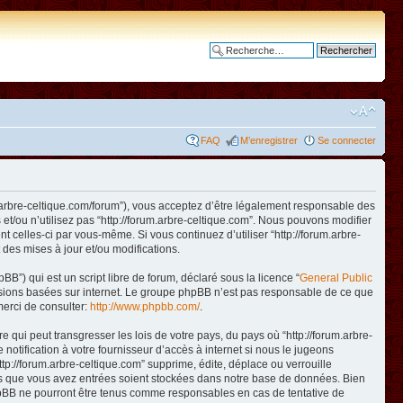
Recherche avancée
FAQ
M’enregistrer
Se connecter
www.arbre-celtique.com/forum”), vous acceptez d’être légalement responsable des
et/ou n’utilisez pas “http://forum.arbre-celtique.com”. Nous pouvons modifier
t celles-ci par vous-même. Si vous continuez d’utiliser “http://forum.arbre-
des mises à jour et/ou modifications.
B”) qui est un script libre de forum, déclaré sous la licence “
General Public
ussions basées sur internet. Le groupe phpBB n’est pas responsable de ce que
erci de consulter:
http://www.phpbb.com/
.
qui peut transgresser les lois de votre pays, du pays où “http://forum.arbre-
otification à votre fournisseur d’accès à internet si nous le jugeons
p://forum.arbre-celtique.com” supprime, édite, déplace ou verrouille
ions que vous avez entrées soient stockées dans notre base de données. Bien
 phpBB ne pourront être tenus comme responsables en cas de tentative de