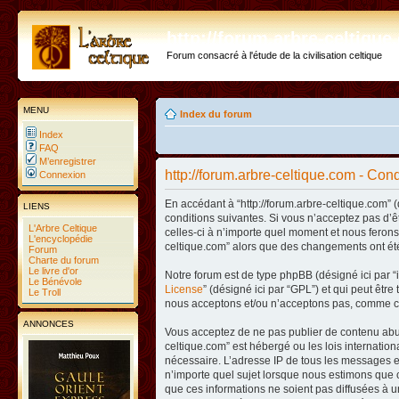
http://forum.arbre-celtiqu
Forum consacré à l'étude de la civilisation celtique
MENU
Index du forum
Index
FAQ
M’enregistrer
http://forum.arbre-celtique.com - Condi
Connexion
En accédant à “http://forum.arbre-celtique.com” (
LIENS
conditions suivantes. Si vous n’acceptez pas d’ê
L'Arbre Celtique
celles-ci à n’importe quel moment et nous ferons 
L'encyclopédie
celtique.com” alors que des changements ont été
Forum
Charte du forum
Le livre d'or
Notre forum est de type phpBB (désigné ici par “i
Le Bénévole
License
” (désigné ici par “GPL”) et qui peut êtr
Le Troll
nous acceptons et/ou n’acceptons pas, comme co
ANNONCES
Vous acceptez de ne pas publier de contenu abusi
celtique.com” est hébergé ou les lois internatio
nécessaire. L’adresse IP de tous les messages es
n’importe quel sujet lorsque nous estimons que c
que ces informations ne soient pas diffusées à u