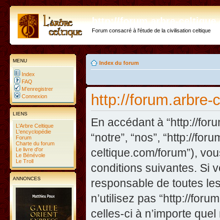
http://forum.arbre-celtiqu
Forum consacré à l'étude de la civilisation celtique
MENU
Index du forum
Index
FAQ
M’enregistrer
http://forum.arbre-c
Connexion
LIENS
En accédant à “http://foru
L'Arbre Celtique
L'encyclopédie
“notre”, “nos”, “http://fo
Forum
Charte du forum
Le livre d'or
celtique.com/forum”), vo
Le Bénévole
Le Troll
conditions suivantes. Si 
ANNONCES
responsable de toutes les
n’utilisez pas “http://fo
celles-ci à n’importe que