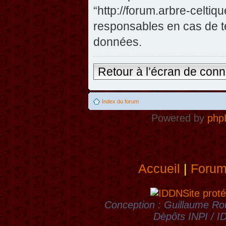
“http://forum.arbre-celti
responsables en cas de te
données.
Retour à l’écran de con
Index du forum
Powered by
php
Accueil
|
Foru
Site proté
Conception : Guillaume Rou
Dèpôts INPI / 