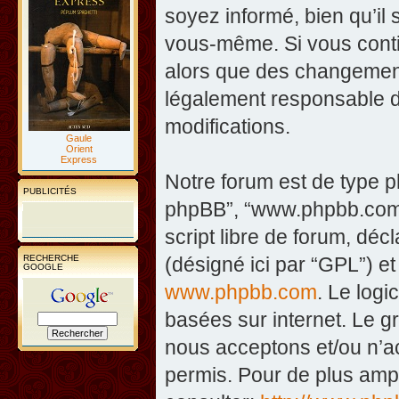
soyez informé, bien qu’il 
vous-même. Si vous contin
alors que des changement
légalement responsable d
modifications.
Gaule
Orient
Express
Notre forum est de type php
PUBLICITÉS
phpBB”, “www.phpbb.com”
script libre de forum, décl
RECHERCHE
(désigné ici par “GPL”) et
GOOGLE
www.phpbb.com
. Le logi
basées sur internet. Le 
nous acceptons et/ou n’
permis. Pour de plus amp