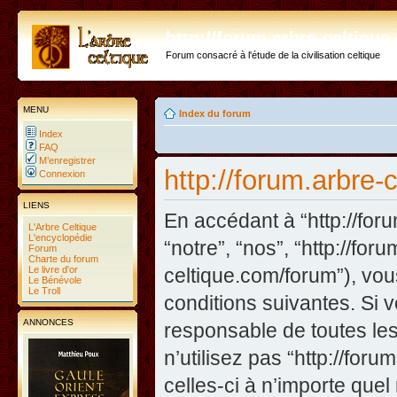
http://forum.arbre-celtiqu
Forum consacré à l'étude de la civilisation celtique
MENU
Index du forum
Index
FAQ
M’enregistrer
http://forum.arbre-c
Connexion
LIENS
En accédant à “http://foru
L'Arbre Celtique
L'encyclopédie
“notre”, “nos”, “http://fo
Forum
Charte du forum
Le livre d'or
celtique.com/forum”), vo
Le Bénévole
Le Troll
conditions suivantes. Si 
ANNONCES
responsable de toutes les
n’utilisez pas “http://fo
celles-ci à n’importe que