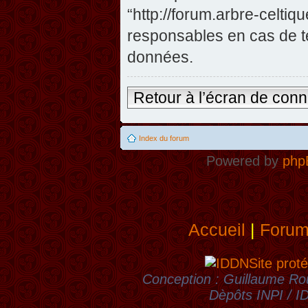
“http://forum.arbre-celti
responsables en cas de te
données.
Retour à l’écran de con
Index du forum
Powered by
php
Accueil
|
Foru
Site proté
Conception : Guillaume Rou
Dèpôts INPI / 