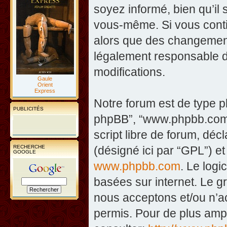
soyez informé, bien qu’il 
vous-même. Si vous contin
alors que des changement
légalement responsable d
modifications.
Gaule
Orient
Express
Notre forum est de type php
PUBLICITÉS
phpBB”, “www.phpbb.com”
script libre de forum, décl
RECHERCHE
(désigné ici par “GPL”) et
GOOGLE
www.phpbb.com
. Le logi
basées sur internet. Le 
nous acceptons et/ou n’
permis. Pour de plus amp