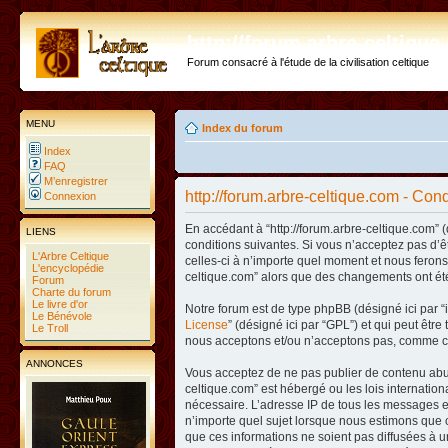
http://forum.arbre-celtiqu
Forum consacré à l'étude de la civilisation celtique
MENU
Index du forum
Index
FAQ
M’enregistrer
http://forum.arbre-celtique.com - Condi
Connexion
En accédant à “http://forum.arbre-celtique.com” (
LIENS
conditions suivantes. Si vous n’acceptez pas d’ê
L'Arbre Celtique
celles-ci à n’importe quel moment et nous ferons 
L'encyclopédie
celtique.com” alors que des changements ont été
Forum
Charte du forum
Le livre d'or
Notre forum est de type phpBB (désigné ici par “i
Le Bénévole
License
” (désigné ici par “GPL”) et qui peut êtr
Le Troll
nous acceptons et/ou n’acceptons pas, comme co
ANNONCES
Vous acceptez de ne pas publier de contenu abusi
celtique.com” est hébergé ou les lois internatio
nécessaire. L’adresse IP de tous les messages es
n’importe quel sujet lorsque nous estimons que c
que ces informations ne soient pas diffusées à u