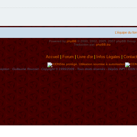
L’équipe du fo
Powered by
phpBB
© 2000, 2002, 2005, 2007 phpBB Group
Traduction par:
phpBB.biz
Accueil
|
Forum
|
Livre d'or
|
Infos Lègales
|
Contac
Site protégé. Utilisation soumise à autorisation
eption : Guillaume Roussel - Copyright © 1999/2009 - Tous droits rèservès - Dèpôts INPI / ID