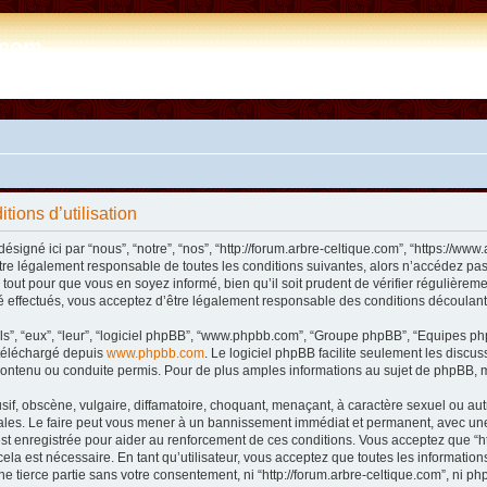
e.com
tions d’utilisation
désigné ici par “nous”, “notre”, “nos”, “http://forum.arbre-celtique.com”, “https://
tre légalement responsable de toutes les conditions suivantes, alors n’accédez pas 
tout pour que vous en soyez informé, bien qu’il soit prudent de vérifier régulièremen
 effectués, vous acceptez d’être légalement responsable des conditions découlant 
ls”, “eux”, “leur”, “logiciel phpBB”, “www.phpbb.com”, “Groupe phpBB”, “Equipes phpB
e téléchargé depuis
www.phpbb.com
. Le logiciel phpBB facilite seulement les disc
ntenu ou conduite permis. Pour de plus amples informations au sujet de phpBB, m
f, obscène, vulgaire, diffamatoire, choquant, menaçant, à caractère sexuel ou autre 
nales. Le faire peut vous mener à un bannissement immédiat et permanent, avec une n
t enregistrée pour aider au renforcement de ces conditions. Vous acceptez que “htt
ela est nécessaire. En tant qu’utilisateur, vous acceptez que toutes les informat
ne tierce partie sans votre consentement, ni “http://forum.arbre-celtique.com”, ni