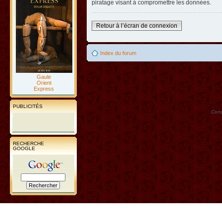
piratage visant à compromettre les données.
Retour à l’écran de connexion
Index du forum
Gaule
Orient
Express
PUBLICITÉS
Conc
RECHERCHE
GOOGLE