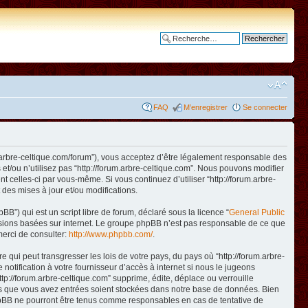
Recherche avancée
FAQ
M’enregistrer
Se connecter
www.arbre-celtique.com/forum”), vous acceptez d’être légalement responsable des
et/ou n’utilisez pas “http://forum.arbre-celtique.com”. Nous pouvons modifier
t celles-ci par vous-même. Si vous continuez d’utiliser “http://forum.arbre-
des mises à jour et/ou modifications.
B”) qui est un script libre de forum, déclaré sous la licence “
General Public
ussions basées sur internet. Le groupe phpBB n’est pas responsable de ce que
erci de consulter:
http://www.phpbb.com/
.
qui peut transgresser les lois de votre pays, du pays où “http://forum.arbre-
otification à votre fournisseur d’accès à internet si nous le jugeons
p://forum.arbre-celtique.com” supprime, édite, déplace ou verrouille
ions que vous avez entrées soient stockées dans notre base de données. Bien
 phpBB ne pourront être tenus comme responsables en cas de tentative de