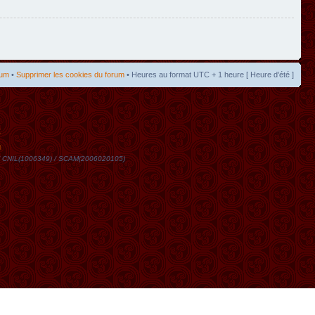
rum
•
Supprimer les cookies du forum
• Heures au format UTC + 1 heure [ Heure d’été ]
t
DN / CNIL(1006349) / SCAM(2006020105)