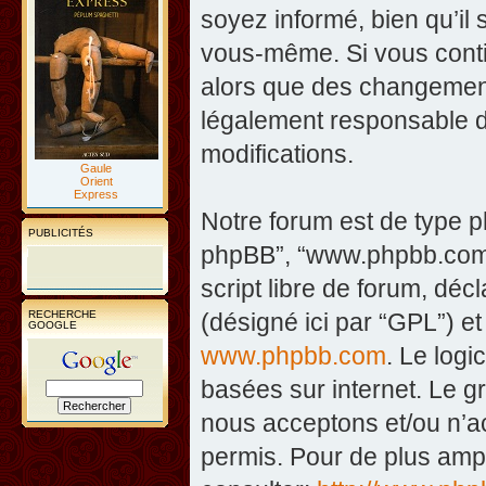
soyez informé, bien qu’il 
vous-même. Si vous contin
alors que des changement
légalement responsable d
modifications.
Gaule
Orient
Express
Notre forum est de type php
PUBLICITÉS
phpBB”, “www.phpbb.com”
script libre de forum, décl
RECHERCHE
(désigné ici par “GPL”) et
GOOGLE
www.phpbb.com
. Le logi
basées sur internet. Le 
nous acceptons et/ou n’
permis. Pour de plus amp