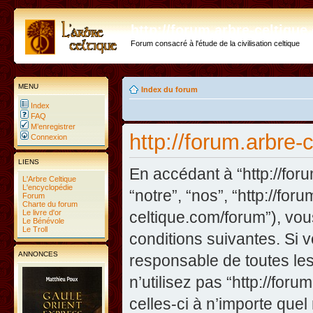
http://forum.arbre-celtiqu
Forum consacré à l'étude de la civilisation celtique
MENU
Index du forum
Index
FAQ
M’enregistrer
http://forum.arbre-c
Connexion
LIENS
En accédant à “http://foru
L'Arbre Celtique
L'encyclopédie
“notre”, “nos”, “http://fo
Forum
Charte du forum
Le livre d'or
celtique.com/forum”), vo
Le Bénévole
Le Troll
conditions suivantes. Si 
ANNONCES
responsable de toutes les
n’utilisez pas “http://fo
celles-ci à n’importe que