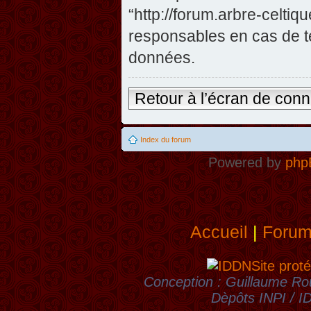
“http://forum.arbre-celti
responsables en cas de te
données.
Retour à l’écran de con
Index du forum
Powered by
php
Accueil
|
Foru
Site proté
Conception : Guillaume Rou
Dèpôts INPI / 