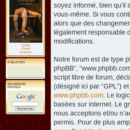
soyez informé, bien qu’il 
vous-même. Si vous contin
alors que des changement
légalement responsable d
modifications.
Gaule
Orient
Express
Notre forum est de type php
PUBLICITÉS
phpBB”, “www.phpbb.com”
script libre de forum, décl
RECHERCHE
(désigné ici par “GPL”) et
GOOGLE
www.phpbb.com
. Le logi
basées sur internet. Le 
nous acceptons et/ou n’
permis. Pour de plus amp