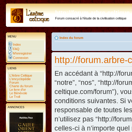
http://forum.arbre-celtiqu
Forum consacré à l'étude de la civilisation celtique
MENU
Index du forum
Index
FAQ
M’enregistrer
http://forum.arbre-c
Connexion
LIENS
En accédant à “http://foru
L'Arbre Celtique
L'encyclopédie
“notre”, “nos”, “http://fo
Forum
Charte du forum
Le livre d'or
celtique.com/forum”), vo
Le Bénévole
Le Troll
conditions suivantes. Si 
ANNONCES
responsable de toutes les
n’utilisez pas “http://fo
celles-ci à n’importe que