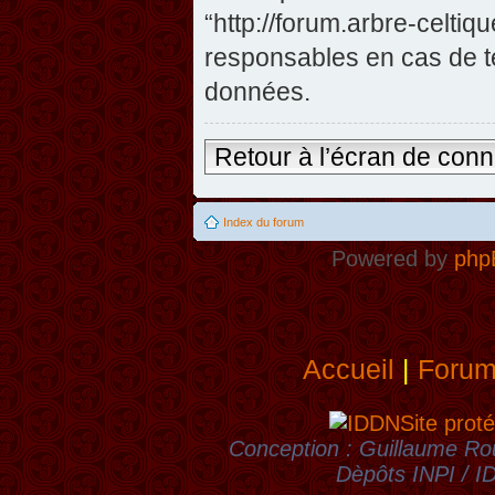
“http://forum.arbre-celti
responsables en cas de te
données.
Retour à l’écran de con
Index du forum
Powered by
php
Accueil
|
Foru
Site proté
Conception : Guillaume Rou
Dèpôts INPI / 