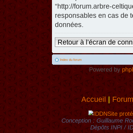
“http://forum.arbre-celti
responsables en cas de te
données.
Retour à l’écran de con
Index du forum
Powered by
php
Accueil
|
Foru
Site proté
Conception : Guillaume Rou
Dèpôts INPI / 