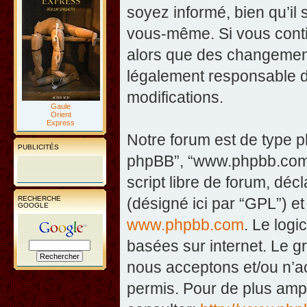
soyez informé, bien qu’il 
vous-même. Si vous contin
alors que des changement
légalement responsable d
modifications.
Gaule
Orient
Express
Notre forum est de type php
PUBLICITÉS
phpBB”, “www.phpbb.com”
script libre de forum, décl
RECHERCHE
(désigné ici par “GPL”) et
GOOGLE
www.phpbb.com
. Le logi
basées sur internet. Le 
nous acceptons et/ou n’
permis. Pour de plus amp