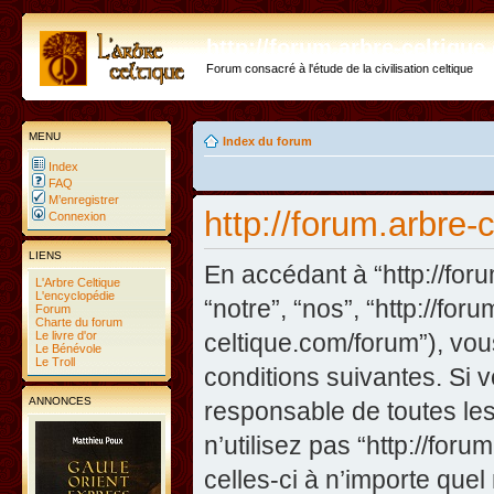
http://forum.arbre-celtiqu
Forum consacré à l'étude de la civilisation celtique
MENU
Index du forum
Index
FAQ
M’enregistrer
http://forum.arbre-c
Connexion
LIENS
En accédant à “http://foru
L'Arbre Celtique
L'encyclopédie
“notre”, “nos”, “http://fo
Forum
Charte du forum
Le livre d'or
celtique.com/forum”), vo
Le Bénévole
Le Troll
conditions suivantes. Si 
ANNONCES
responsable de toutes les
n’utilisez pas “http://fo
celles-ci à n’importe que