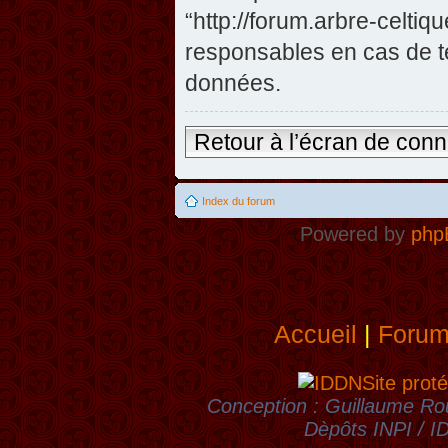
“http://forum.arbre-celti
responsables en cas de te
données.
Retour à l’écran de con
Index du forum
Powered by
php
Accueil
|
Foru
Site proté
Conception : Guillaume Rou
Dèpôts INPI / 