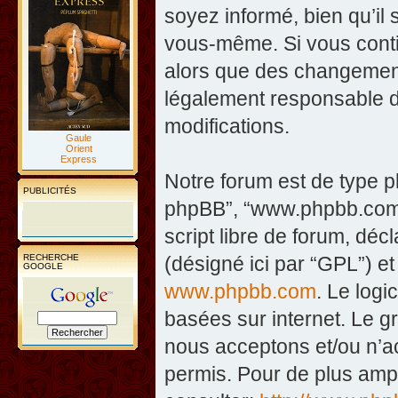
soyez informé, bien qu’il 
vous-même. Si vous contin
alors que des changement
légalement responsable d
modifications.
Gaule
Orient
Express
Notre forum est de type php
PUBLICITÉS
phpBB”, “www.phpbb.com”
script libre de forum, décl
RECHERCHE
(désigné ici par “GPL”) et
GOOGLE
www.phpbb.com
. Le logi
basées sur internet. Le 
nous acceptons et/ou n’
permis. Pour de plus amp