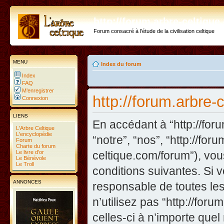
http://forum.arbre-celtiqu
Forum consacré à l'étude de la civilisation celtique
MENU
Index du forum
Index
FAQ
M’enregistrer
http://forum.arbre-c
Connexion
LIENS
En accédant à “http://foru
L'Arbre Celtique
L'encyclopédie
“notre”, “nos”, “http://fo
Forum
Charte du forum
Le livre d'or
celtique.com/forum”), vo
Le Bénévole
Le Troll
conditions suivantes. Si 
ANNONCES
responsable de toutes les
n’utilisez pas “http://fo
celles-ci à n’importe que