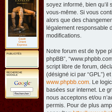
soyez informé, bien qu’il 
vous-même. Si vous contin
alors que des changement
légalement responsable d
modifications.
Gaule
Orient
Express
Notre forum est de type php
PUBLICITÉS
phpBB”, “www.phpbb.com”
script libre de forum, décl
RECHERCHE
(désigné ici par “GPL”) et
GOOGLE
www.phpbb.com
. Le logi
basées sur internet. Le 
nous acceptons et/ou n’
permis. Pour de plus amp