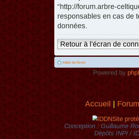
“http://forum.arbre-celti
responsables en cas de te
données.
Retour à l’écran de con
Index du forum
Powered by
php
Accueil
|
Foru
Site proté
Conception : Guillaume Rou
Dèpôts INPI / 