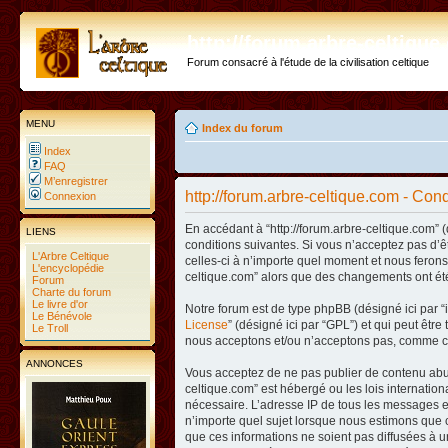
http://forum.arbre-celtiqu
Forum consacré à l'étude de la civilisation celtique
MENU
Index du forum
Index
FAQ
M’enregistrer
http://forum.arbre-celtique.com - Condi
Connexion
En accédant à “http://forum.arbre-celtique.com” (
LIENS
conditions suivantes. Si vous n’acceptez pas d’ê
L'Arbre Celtique
celles-ci à n’importe quel moment et nous ferons 
L'encyclopédie
celtique.com” alors que des changements ont été
Forum
Charte du forum
Le livre d'or
Notre forum est de type phpBB (désigné ici par “i
Le Bénévole
License
” (désigné ici par “GPL”) et qui peut êtr
Le Troll
nous acceptons et/ou n’acceptons pas, comme co
ANNONCES
Vous acceptez de ne pas publier de contenu abusi
celtique.com” est hébergé ou les lois internatio
nécessaire. L’adresse IP de tous les messages es
n’importe quel sujet lorsque nous estimons que c
que ces informations ne soient pas diffusées à u