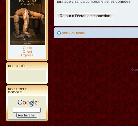
piratage visant à compromettre les données.
Retour à l’écran de connexion
Index du forum
Gaule
Orient
Express
PUBLICITÉS
Conc
RECHERCHE
GOOGLE