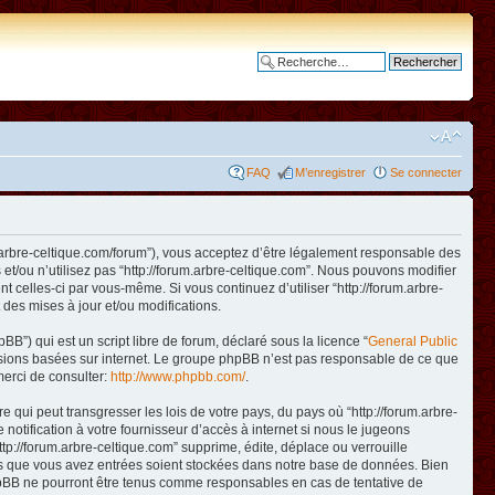
Recherche avancée
FAQ
M’enregistrer
Se connecter
www.arbre-celtique.com/forum”), vous acceptez d’être légalement responsable des
et/ou n’utilisez pas “http://forum.arbre-celtique.com”. Nous pouvons modifier
t celles-ci par vous-même. Si vous continuez d’utiliser “http://forum.arbre-
des mises à jour et/ou modifications.
B”) qui est un script libre de forum, déclaré sous la licence “
General Public
ussions basées sur internet. Le groupe phpBB n’est pas responsable de ce que
erci de consulter:
http://www.phpbb.com/
.
qui peut transgresser les lois de votre pays, du pays où “http://forum.arbre-
otification à votre fournisseur d’accès à internet si nous le jugeons
p://forum.arbre-celtique.com” supprime, édite, déplace ou verrouille
ions que vous avez entrées soient stockées dans notre base de données. Bien
 phpBB ne pourront être tenus comme responsables en cas de tentative de