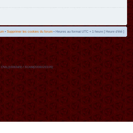
rum
•
Supprimer les cookies du forum
• Heures au format UTC + 1 heure [ Heure d’été ]
t
DN / CNIL(1006349) / SCAM(2006020105)