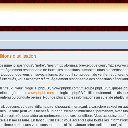
e.com
tions d’utilisation
désigné ici par “nous”, “notre”, “nos”, “http://forum.arbre-celtique.com”, “https://
tre légalement responsable de toutes les conditions suivantes, alors n’accédez pas 
tout pour que vous en soyez informé, bien qu’il soit prudent de vérifier régulièremen
 effectués, vous acceptez d’être légalement responsable des conditions découlant 
ls”, “eux”, “leur”, “logiciel phpBB”, “www.phpbb.com”, “Groupe phpBB”, “Equipes phpB
e téléchargé depuis
www.phpbb.com
. Le logiciel phpBB facilite seulement les disc
ntenu ou conduite permis. Pour de plus amples informations au sujet de phpBB, m
f, obscène, vulgaire, diffamatoire, choquant, menaçant, à caractère sexuel ou autre 
nales. Le faire peut vous mener à un bannissement immédiat et permanent, avec une n
t enregistrée pour aider au renforcement de ces conditions. Vous acceptez que “htt
ela est nécessaire. En tant qu’utilisateur, vous acceptez que toutes les informat
ne tierce partie sans votre consentement, ni “http://forum.arbre-celtique.com”, ni