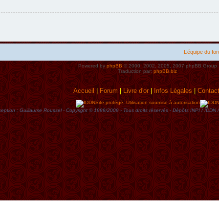
L’équipe du fo
Powered by
phpBB
© 2000, 2002, 2005, 2007 phpBB Group
Traduction par:
phpBB.biz
Accueil
|
Forum
|
Livre d'or
|
Infos Lègales
|
Contac
Site protégé. Utilisation soumise à autorisation
eption : Guillaume Roussel - Copyright © 1999/2009 - Tous droits rèservès - Dèpôts INPI / ID