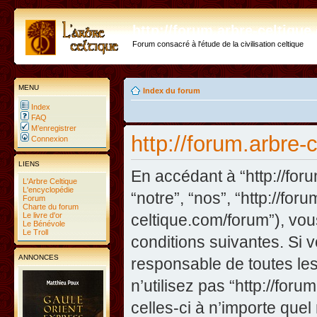
http://forum.arbre-celtiqu
Forum consacré à l'étude de la civilisation celtique
MENU
Index du forum
Index
FAQ
M’enregistrer
http://forum.arbre-c
Connexion
LIENS
En accédant à “http://foru
L'Arbre Celtique
L'encyclopédie
“notre”, “nos”, “http://fo
Forum
Charte du forum
Le livre d'or
celtique.com/forum”), vo
Le Bénévole
Le Troll
conditions suivantes. Si 
ANNONCES
responsable de toutes les
n’utilisez pas “http://fo
celles-ci à n’importe que