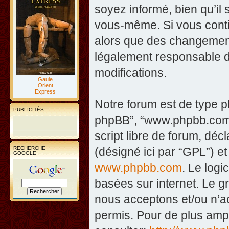
soyez informé, bien qu’il 
vous-même. Si vous contin
alors que des changement
légalement responsable d
modifications.
Gaule
Orient
Express
Notre forum est de type php
PUBLICITÉS
phpBB”, “www.phpbb.com”
script libre de forum, décl
RECHERCHE
(désigné ici par “GPL”) et
GOOGLE
www.phpbb.com
. Le logi
basées sur internet. Le 
nous acceptons et/ou n’
permis. Pour de plus amp