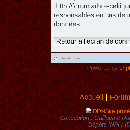
“http://forum.arbre-celti
responsables en cas de te
données.
Retour à l’écran de con
Index du forum
Powered by
php
Accueil
|
Foru
Site proté
Conception : Guillaume Rou
Dèpôts INPI / 