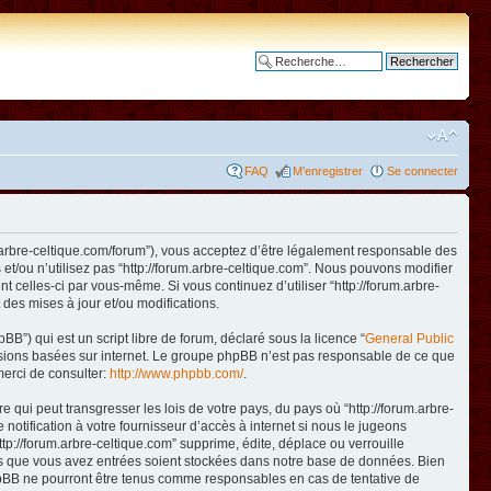
Recherche avancée
FAQ
M’enregistrer
Se connecter
www.arbre-celtique.com/forum”), vous acceptez d’être légalement responsable des
et/ou n’utilisez pas “http://forum.arbre-celtique.com”. Nous pouvons modifier
t celles-ci par vous-même. Si vous continuez d’utiliser “http://forum.arbre-
des mises à jour et/ou modifications.
B”) qui est un script libre de forum, déclaré sous la licence “
General Public
ussions basées sur internet. Le groupe phpBB n’est pas responsable de ce que
erci de consulter:
http://www.phpbb.com/
.
qui peut transgresser les lois de votre pays, du pays où “http://forum.arbre-
otification à votre fournisseur d’accès à internet si nous le jugeons
p://forum.arbre-celtique.com” supprime, édite, déplace ou verrouille
ions que vous avez entrées soient stockées dans notre base de données. Bien
 phpBB ne pourront être tenus comme responsables en cas de tentative de