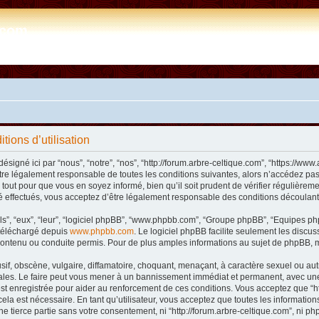
e.com
tions d’utilisation
désigné ici par “nous”, “notre”, “nos”, “http://forum.arbre-celtique.com”, “https://
tre légalement responsable de toutes les conditions suivantes, alors n’accédez pas 
tout pour que vous en soyez informé, bien qu’il soit prudent de vérifier régulièremen
 effectués, vous acceptez d’être légalement responsable des conditions découlant 
ls”, “eux”, “leur”, “logiciel phpBB”, “www.phpbb.com”, “Groupe phpBB”, “Equipes phpB
e téléchargé depuis
www.phpbb.com
. Le logiciel phpBB facilite seulement les disc
ntenu ou conduite permis. Pour de plus amples informations au sujet de phpBB, m
f, obscène, vulgaire, diffamatoire, choquant, menaçant, à caractère sexuel ou autre 
nales. Le faire peut vous mener à un bannissement immédiat et permanent, avec une n
t enregistrée pour aider au renforcement de ces conditions. Vous acceptez que “htt
ela est nécessaire. En tant qu’utilisateur, vous acceptez que toutes les informat
ne tierce partie sans votre consentement, ni “http://forum.arbre-celtique.com”, ni