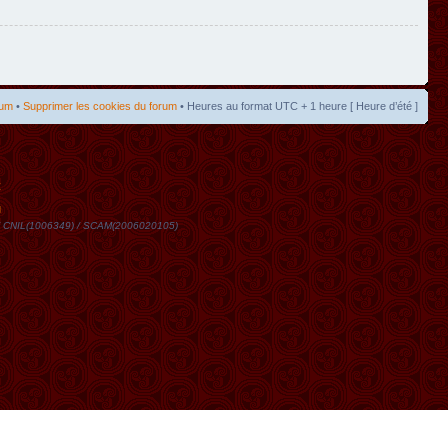
rum
•
Supprimer les cookies du forum
• Heures au format UTC + 1 heure [ Heure d’été ]
t
DN / CNIL(1006349) / SCAM(2006020105)