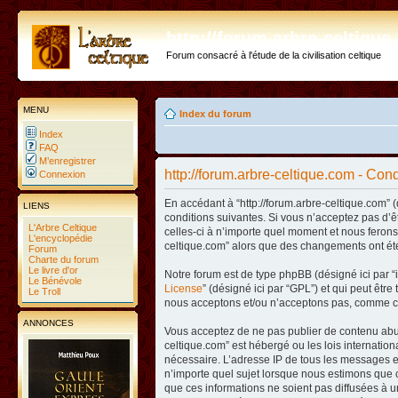
http://forum.arbre-celtiqu
Forum consacré à l'étude de la civilisation celtique
MENU
Index du forum
Index
FAQ
M’enregistrer
http://forum.arbre-celtique.com - Condi
Connexion
En accédant à “http://forum.arbre-celtique.com” (
LIENS
conditions suivantes. Si vous n’acceptez pas d’ê
L'Arbre Celtique
celles-ci à n’importe quel moment et nous ferons 
L'encyclopédie
celtique.com” alors que des changements ont été
Forum
Charte du forum
Le livre d'or
Notre forum est de type phpBB (désigné ici par “i
Le Bénévole
License
” (désigné ici par “GPL”) et qui peut êtr
Le Troll
nous acceptons et/ou n’acceptons pas, comme co
ANNONCES
Vous acceptez de ne pas publier de contenu abusi
celtique.com” est hébergé ou les lois internatio
nécessaire. L’adresse IP de tous les messages es
n’importe quel sujet lorsque nous estimons que c
que ces informations ne soient pas diffusées à u