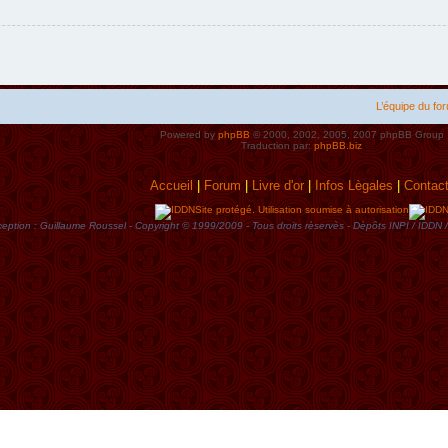
L’équipe du fo
Powered by
phpBB
© 2000, 2002, 2005, 2007 phpBB Group
Traduction par:
phpBB.biz
Accueil
|
Forum
|
Livre d'or
|
Infos Lègales
|
Contac
Site protégé. Utilisation soumise à autorisation
eption : Guillaume Roussel - Copyright © 1999/2009 - Tous droits rèservès - Dèpôts INPI / ID