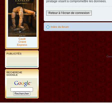
piratage visant à compromettre les données.
Retour à l’écran de connexion
Index du forum
Gaule
Orient
Express
PUBLICITÉS
Conc
RECHERCHE
GOOGLE