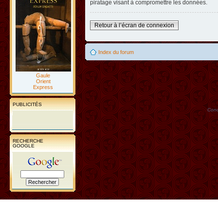
piratage visant à compromettre les données.
Retour à l’écran de connexion
Index du forum
Gaule
Orient
Express
PUBLICITÉS
Conc
RECHERCHE
GOOGLE