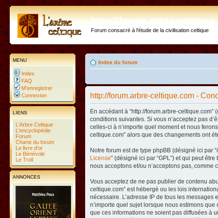
http://forum.arbre-celtiqu
Forum consacré à l'étude de la civilisation celtique
MENU
Index du forum
Index
FAQ
M’enregistrer
http://forum.arbre-celtique.com - Condi
Connexion
En accédant à “http://forum.arbre-celtique.com” (
LIENS
conditions suivantes. Si vous n’acceptez pas d’ê
L'Arbre Celtique
celles-ci à n’importe quel moment et nous ferons 
L'encyclopédie
celtique.com” alors que des changements ont été
Forum
Charte du forum
Le livre d'or
Notre forum est de type phpBB (désigné ici par “i
Le Bénévole
License
” (désigné ici par “GPL”) et qui peut êtr
Le Troll
nous acceptons et/ou n’acceptons pas, comme co
ANNONCES
Vous acceptez de ne pas publier de contenu abusi
celtique.com” est hébergé ou les lois internatio
nécessaire. L’adresse IP de tous les messages es
n’importe quel sujet lorsque nous estimons que c
que ces informations ne soient pas diffusées à u