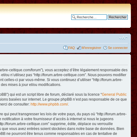
Recherche avancée
FAQ
M’enregistrer
Se connecter
www.arbre-celtique.com/forum”), vous acceptez d’être légalement responsable des
et/ou n’utilisez pas “http://forum.arbre-celtique.com”. Nous pouvons modifier
t celles-ci par vous-même. Si vous continuez d’utiliser “http://forum.arbre-
des mises à jour et/ou modifications.
B”) qui est un script libre de forum, déclaré sous la licence “
General Public
ussions basées sur internet. Le groupe phpBB n’est pas responsable de ce que
erci de consulter:
http://www.phpbb.com/
.
qui peut transgresser les lois de votre pays, du pays où “http://forum.arbre-
otification à votre fournisseur d’accès à internet si nous le jugeons
p://forum.arbre-celtique.com” supprime, édite, déplace ou verrouille
ions que vous avez entrées soient stockées dans notre base de données. Bien
 phpBB ne pourront être tenus comme responsables en cas de tentative de