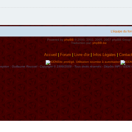
L’équipe du fo
Powered by
phpBB
© 2000, 2002, 2005, 2007 phpBB Group
Traduction par:
phpBB.biz
Accueil
|
Forum
|
Livre d'or
|
Infos Lègales
|
Contac
Site protégé. Utilisation soumise à autorisation
eption : Guillaume Roussel - Copyright © 1999/2009 - Tous droits rèservès - Dèpôts INPI / ID