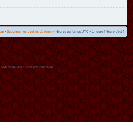
rum
•
Supprimer les cookies du forum
• Heures au format UTC + 1 heure [ Heure d’été ]
t
DN / CNIL(1006349) / SCAM(2006020105)