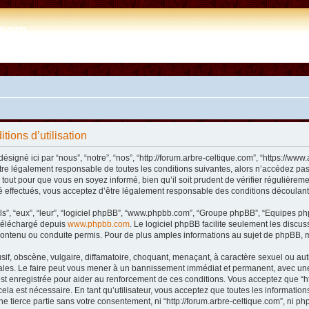
e.com
tions d’utilisation
désigné ici par “nous”, “notre”, “nos”, “http://forum.arbre-celtique.com”, “https://
tre légalement responsable de toutes les conditions suivantes, alors n’accédez pas 
tout pour que vous en soyez informé, bien qu’il soit prudent de vérifier régulièremen
 effectués, vous acceptez d’être légalement responsable des conditions découlant 
ls”, “eux”, “leur”, “logiciel phpBB”, “www.phpbb.com”, “Groupe phpBB”, “Equipes phpB
e téléchargé depuis
www.phpbb.com
. Le logiciel phpBB facilite seulement les disc
ntenu ou conduite permis. Pour de plus amples informations au sujet de phpBB, m
f, obscène, vulgaire, diffamatoire, choquant, menaçant, à caractère sexuel ou autre 
nales. Le faire peut vous mener à un bannissement immédiat et permanent, avec une n
t enregistrée pour aider au renforcement de ces conditions. Vous acceptez que “htt
ela est nécessaire. En tant qu’utilisateur, vous acceptez que toutes les informat
ne tierce partie sans votre consentement, ni “http://forum.arbre-celtique.com”, ni