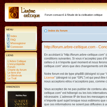
http://forum.arbre-celtiqu
Forum consacré à l'étude de la civilisation celtique
MENU
Index du forum
Index
FAQ
M’enregistrer
http://forum.arbre-celtique.com - Condi
Connexion
En accédant à “http://forum.arbre-celtique.com” (
LIENS
conditions suivantes. Si vous n’acceptez pas d’ê
L'Arbre Celtique
celles-ci à n’importe quel moment et nous ferons 
L'encyclopédie
celtique.com” alors que des changements ont été
Forum
Charte du forum
Le livre d'or
Notre forum est de type phpBB (désigné ici par “i
Le Bénévole
License
” (désigné ici par “GPL”) et qui peut êtr
Le Troll
nous acceptons et/ou n’acceptons pas, comme co
ANNONCES
Vous acceptez de ne pas publier de contenu abusi
celtique.com” est hébergé ou les lois internatio
nécessaire. L’adresse IP de tous les messages es
n’importe quel sujet lorsque nous estimons que c
que ces informations ne soient pas diffusées à u