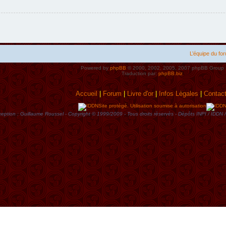
L’équipe du fo
Powered by
phpBB
© 2000, 2002, 2005, 2007 phpBB Group
Traduction par:
phpBB.biz
Accueil
|
Forum
|
Livre d'or
|
Infos Lègales
|
Contac
Site protégé. Utilisation soumise à autorisation
eption : Guillaume Roussel - Copyright © 1999/2009 - Tous droits rèservès - Dèpôts INPI / ID