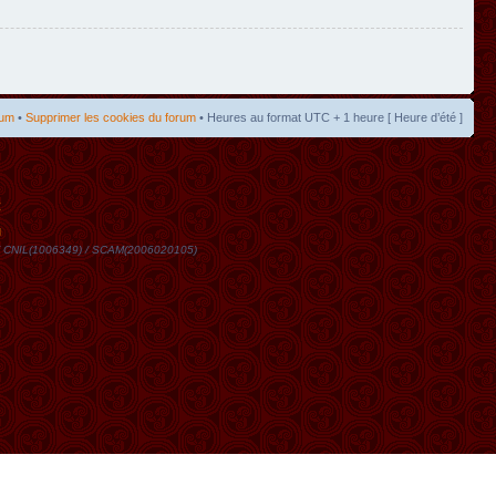
rum
•
Supprimer les cookies du forum
• Heures au format UTC + 1 heure [ Heure d’été ]
t
DN / CNIL(1006349) / SCAM(2006020105)