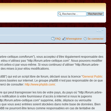
Recherche avancée
FAQ
M’enregistrer
Se connecter
www.arbre-celtique.com/forum”), vous acceptez d’être légalement responsable des
et/ou n’utilisez pas “http://forum.arbre-celtique.com”. Nous pouvons modifier
t celles-ci par vous-même. Si vous continuez d’utiliser “http://forum.arbre-
des mises à jour et/ou modifications.
B”) qui est un script libre de forum, déclaré sous la licence “
General Public
ussions basées sur internet. Le groupe phpBB n’est pas responsable de ce que
erci de consulter:
http://www.phpbb.com/
.
qui peut transgresser les lois de votre pays, du pays où “http://forum.arbre-
otification à votre fournisseur d’accès à internet si nous le jugeons
p://forum.arbre-celtique.com” supprime, édite, déplace ou verrouille
ions que vous avez entrées soient stockées dans notre base de données. Bien
 phpBB ne pourront être tenus comme responsables en cas de tentative de