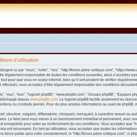
e.com
tions d’utilisation
désigné ici par “nous”, “notre”, “nos”, “http://forum.arbre-celtique.com”, “https://
tre légalement responsable de toutes les conditions suivantes, alors n’accédez pas 
tout pour que vous en soyez informé, bien qu’il soit prudent de vérifier régulièremen
 effectués, vous acceptez d’être légalement responsable des conditions découlant 
ls”, “eux”, “leur”, “logiciel phpBB”, “www.phpbb.com”, “Groupe phpBB”, “Equipes phpB
e téléchargé depuis
www.phpbb.com
. Le logiciel phpBB facilite seulement les disc
ntenu ou conduite permis. Pour de plus amples informations au sujet de phpBB, m
f, obscène, vulgaire, diffamatoire, choquant, menaçant, à caractère sexuel ou autre 
nales. Le faire peut vous mener à un bannissement immédiat et permanent, avec une n
t enregistrée pour aider au renforcement de ces conditions. Vous acceptez que “htt
ela est nécessaire. En tant qu’utilisateur, vous acceptez que toutes les informat
ne tierce partie sans votre consentement, ni “http://forum.arbre-celtique.com”, ni