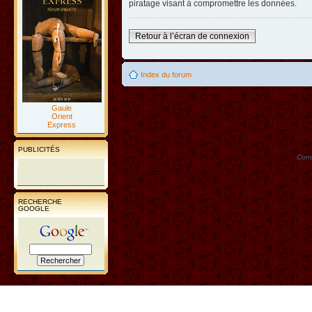
piratage visant à compromettre les données.
Retour à l’écran de connexion
Index du forum
Gaule
Orient
Express
PUBLICITÉS
Conc
RECHERCHE
GOOGLE