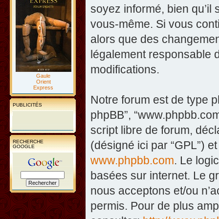
soyez informé, bien qu’il 
vous-même. Si vous contin
alors que des changement
légalement responsable d
modifications.
Gaule
Orient
Express
Notre forum est de type php
PUBLICITÉS
phpBB”, “www.phpbb.com”
script libre de forum, décl
RECHERCHE
(désigné ici par “GPL”) et
GOOGLE
www.phpbb.com
. Le logi
basées sur internet. Le 
nous acceptons et/ou n’
permis. Pour de plus amp