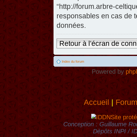
“http://forum.arbre-celti
responsables en cas de te
données.
Retour à l’écran de con
Index du forum
Powered by
php
Accueil
|
Foru
Site proté
Conception : Guillaume Rou
Dèpôts INPI / 