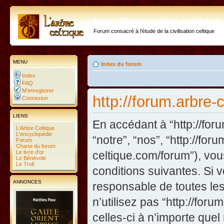
http://forum.arbre-celtiqu
Forum consacré à l'étude de la civilisation celtique
MENU
Index du forum
Index
FAQ
M’enregistrer
http://forum.arbre-c
Connexion
LIENS
En accédant à “http://foru
L'Arbre Celtique
L'encyclopédie
“notre”, “nos”, “http://fo
Forum
Charte du forum
Le livre d'or
celtique.com/forum”), vo
Le Bénévole
Le Troll
conditions suivantes. Si 
ANNONCES
responsable de toutes les
n’utilisez pas “http://fo
celles-ci à n’importe que