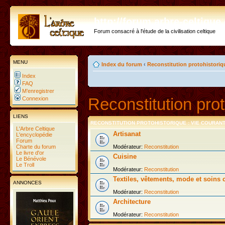
http://forum.arbre-celtiqu
Forum consacré à l'étude de la civilisation celtique
MENU
Index du forum
‹
Reconstitution protohistoriq
Index
FAQ
M’enregistrer
Reconstitution prot
Connexion
LIENS
RECONSTITUTION PROTOHISTORIQUE : VIE COURAN
L'Arbre Celtique
Artisanat
L'encyclopédie
Forum
Charte du forum
Modérateur:
Reconstitution
Le livre d'or
Cuisine
Le Bénévole
Le Troll
Modérateur:
Reconstitution
Textiles, vêtements, mode et soins 
ANNONCES
Modérateur:
Reconstitution
Architecture
Modérateur:
Reconstitution