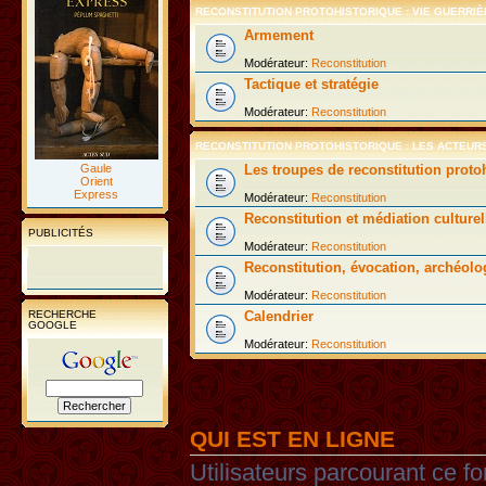
RECONSTITUTION PROTOHISTORIQUE : VIE GUERRIÈ
Armement
Modérateur:
Reconstitution
Tactique et stratégie
Modérateur:
Reconstitution
RECONSTITUTION PROTOHISTORIQUE : LES ACTEUR
Gaule
Les troupes de reconstitution proto
Orient
Express
Modérateur:
Reconstitution
Reconstitution et médiation culturel
PUBLICITÉS
Modérateur:
Reconstitution
Reconstitution, évocation, archéolo
Modérateur:
Reconstitution
RECHERCHE
Calendrier
GOOGLE
Modérateur:
Reconstitution
QUI EST EN LIGNE
Utilisateurs parcourant ce fo