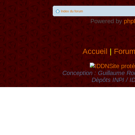
Index du forum
Powered by
php
Accueil
|
Foru
Site proté
Conception : Guillaume Rou
Dèpôts INPI / 