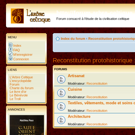
http://forum.arbre-celtiqu
Forum consacré à l'étude de la civilisation celtique
MENU
Index du forum
‹
Reconstitution protohistoriq
Index
FAQ
M’enregistrer
Reconstitution protohistorique 
Connexion
FORUMS
LIENS
Artisanat
L'Arbre Celtique
L'encyclopédie
Modérateur:
Reconstitution
Forum
Charte du forum
Cuisine
Le livre d'or
Le Bénévole
Modérateur:
Reconstitution
Le Troll
Textiles, vêtements, mode et soins 
ANNONCES
Modérateur:
Reconstitution
Architecture
Modérateur:
Reconstitution