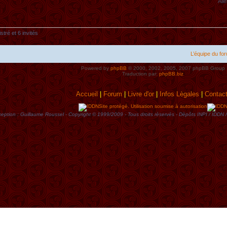
Alle
stré et 6 invités
L’équipe du fo
Powered by
phpBB
© 2000, 2002, 2005, 2007 phpBB Group
Traduction par:
phpBB.biz
Accueil
|
Forum
|
Livre d'or
|
Infos Lègales
|
Contac
Site protégé. Utilisation soumise à autorisation
eption : Guillaume Roussel - Copyright © 1999/2009 - Tous droits rèservès - Dèpôts INPI / ID