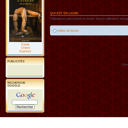
QUI EST EN LIGNE
Utilisateurs parcourant ce forum: Aucun utilisateur enregi
Index du forum
Gaule
Orient
Express
PUBLICITÉS
Conc
RECHERCHE
GOOGLE