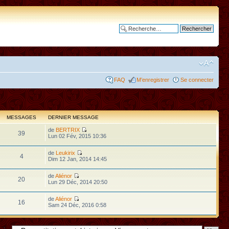
Recherche avancée
FAQ
M’enregistrer
Se connecter
MESSAGES
DERNIER MESSAGE
de
BERTRIX
39
Lun 02 Fév, 2015 10:36
de
Leukirix
4
Dim 12 Jan, 2014 14:45
de
Aliénor
20
Lun 29 Déc, 2014 20:50
de
Aliénor
16
Sam 24 Déc, 2016 0:58