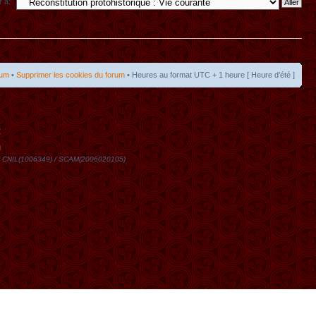
r à:
rum
•
Supprimer les cookies du forum
• Heures au format UTC + 1 heure [ Heure d’été ]
t
DN / CNIL(1006349) / SCAM(2006020105)