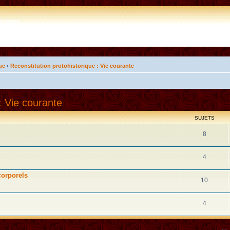
e.com
ue
‹
Reconstitution protohistorique : Vie courante
: Vie courante
SUJETS
8
4
corporels
10
4