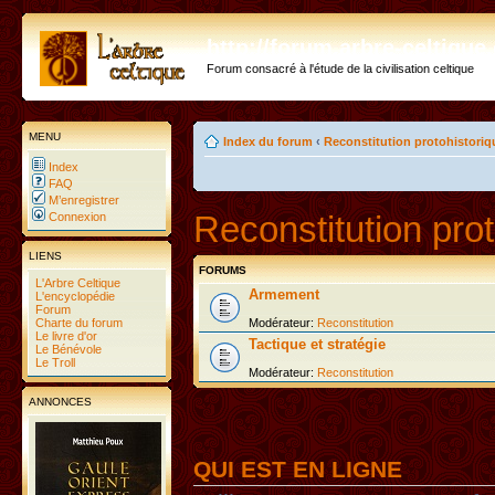
http://forum.arbre-celtiqu
Forum consacré à l'étude de la civilisation celtique
MENU
Index du forum
‹
Reconstitution protohistoriq
Index
FAQ
M’enregistrer
Reconstitution prot
Connexion
LIENS
FORUMS
L'Arbre Celtique
Armement
L'encyclopédie
Forum
Charte du forum
Modérateur:
Reconstitution
Le livre d'or
Tactique et stratégie
Le Bénévole
Le Troll
Modérateur:
Reconstitution
ANNONCES
QUI EST EN LIGNE