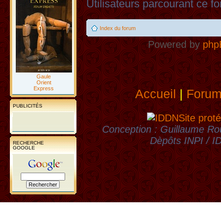
Utilisateurs parcourant ce fo
Index du forum
Powered by
php
Gaule
Orient
Express
Accueil
|
Foru
PUBLICITÉS
Site proté
Conception : Guillaume Rou
Dèpôts INPI / 
RECHERCHE
GOOGLE