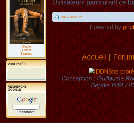
Utilisateurs parcourant ce fo
Index du forum
Powered by
php
Gaule
Orient
Express
Accueil
|
Foru
PUBLICITÉS
Site proté
Conception : Guillaume Rou
Dèpôts INPI / 
RECHERCHE
GOOGLE