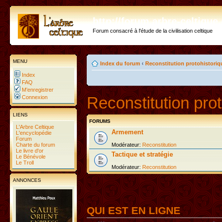
http://forum.arbre-celtiqu
Forum consacré à l'étude de la civilisation celtique
MENU
Index du forum
‹
Reconstitution protohistoriq
Index
FAQ
M’enregistrer
Reconstitution prot
Connexion
LIENS
FORUMS
L'Arbre Celtique
Armement
L'encyclopédie
Forum
Charte du forum
Modérateur:
Reconstitution
Le livre d'or
Tactique et stratégie
Le Bénévole
Le Troll
Modérateur:
Reconstitution
ANNONCES
QUI EST EN LIGNE