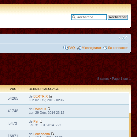
Recherche avancée
FAQ
M’enregistrer
Se connecter
8 sujets • Page
1
sur
1
VUS
DERNIER MESSAGE
de
BERTRIX
54265
Lun 02 Fév, 2015 10:36
de
Diviacus
41748
Lun 29 Déc, 2014 23:12
de
Pat
5473
Jeu 31 Juil, 2014 5:22
de
Leucobena
16871