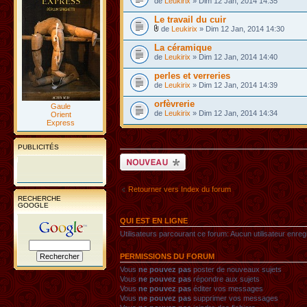
de
Leukirix
» Dim 12 Jan, 2014 14:35
Le travail du cuir
de
Leukirix
» Dim 12 Jan, 2014 14:30
La céramique
de
Leukirix
» Dim 12 Jan, 2014 14:40
perles et verreries
de
Leukirix
» Dim 12 Jan, 2014 14:39
orfèvrerie
Gaule
de
Leukirix
» Dim 12 Jan, 2014 14:34
Orient
Express
PUBLICITÉS
Ecrire un nouveau
sujet
Retourner vers Index du forum
RECHERCHE
GOOGLE
QUI EST EN LIGNE
Utilisateurs parcourant ce forum: Aucun utilisateur enregis
PERMISSIONS DU FORUM
Vous
ne pouvez pas
poster de nouveaux sujets
Vous
ne pouvez pas
répondre aux sujets
Vous
ne pouvez pas
éditer vos messages
Vous
ne pouvez pas
supprimer vos messages