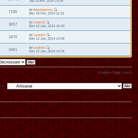
Jeu 10 Avr, 2014 23:39
de
Alaudagenos
7195
Mer 19 Fév, 2014 11:19
de
Leukirix
3057
Dim 12 Jan, 2014 14:40
de
Leukirix
2970
Dim 12 Jan, 2014 14:39
de
Leukirix
3461
Dim 12 Jan, 2014 14:34
8 sujets • Page
1
sur
1
r à: