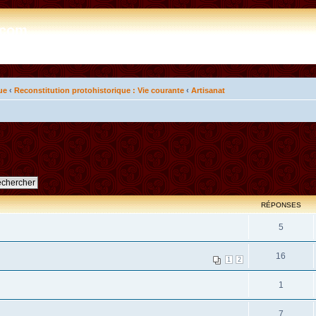
e.com
ue
‹
Reconstitution protohistorique : Vie courante
‹
Artisanat
RÉPONSES
5
16
1
2
1
7