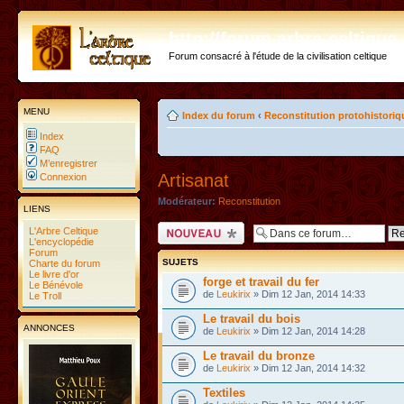
http://forum.arbre-celtiqu
Forum consacré à l'étude de la civilisation celtique
MENU
Index du forum
‹
Reconstitution protohistoriq
Index
FAQ
M’enregistrer
Artisanat
Connexion
Modérateur:
Reconstitution
LIENS
Ecrire un nouveau
L'Arbre Celtique
sujet
L'encyclopédie
Forum
SUJETS
Charte du forum
Le livre d'or
forge et travail du fer
Le Bénévole
de
Leukirix
» Dim 12 Jan, 2014 14:33
Le Troll
Le travail du bois
ANNONCES
de
Leukirix
» Dim 12 Jan, 2014 14:28
Le travail du bronze
de
Leukirix
» Dim 12 Jan, 2014 14:32
Textiles