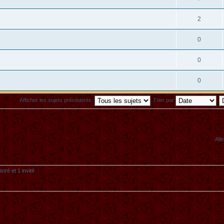
2
0
0
0
Afficher les sujets précédents:
Trier par
Alle
tré et 1 invité