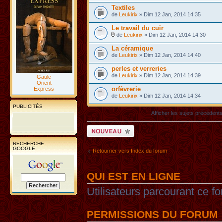
Textiles
de
Leukirix
» Dim 12 Jan, 2014 14:35
Le travail du cuir
de
Leukirix
» Dim 12 Jan, 2014 14:30
La céramique
de
Leukirix
» Dim 12 Jan, 2014 14:40
perles et verreries
de
Leukirix
» Dim 12 Jan, 2014 14:39
Gaule
Orient
orfèvrerie
Express
de
Leukirix
» Dim 12 Jan, 2014 14:34
PUBLICITÉS
Afficher les sujets précédent
Ecrire un nouveau
sujet
RECHERCHE
GOOGLE
Retourner vers Index du forum
QUI EST EN LIGNE
Utilisateurs parcourant ce fo
PERMISSIONS DU FORUM