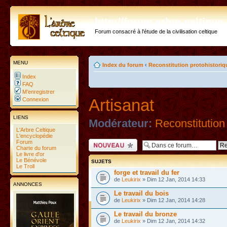
http://forum.arbre-celtiqu
Forum consacré à l'étude de la civilisation celtique
MENU
Index du forum
‹
Reconstitution protohistoriq
Index
FAQ
M’enregistrer
Artisanat
Connexion
LIENS
Modérateur:
Reconstitution
L'Arbre Celtique
L'encyclopédie
Forum
Ecrire un nouveau
Charte du forum
sujet
Le livre d'or
Le Bénévole
SUJETS
Le Troll
forge et travail du fer
de
Leukirix
» Dim 12 Jan, 2014 14:33
ANNONCES
Le travail du bois
de
Leukirix
» Dim 12 Jan, 2014 14:28
Le travail du bronze
de
Leukirix
» Dim 12 Jan, 2014 14:32