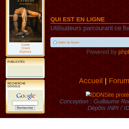
QUI EST EN LIGNE
Utilisateurs parcourant ce fo
Index du forum
Gaule
Orient
Powered by
php
Express
PUBLICITÉS
Accueil
|
Foru
RECHERCHE
GOOGLE
Site proté
Conception : Guillaume Rou
Dèpôts INPI / 