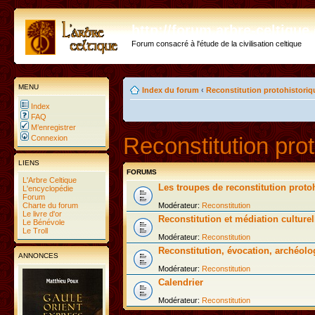
http://forum.arbre-celtiqu
Forum consacré à l'étude de la civilisation celtique
MENU
Index du forum
‹
Reconstitution protohistoriq
Index
FAQ
M’enregistrer
Reconstitution prot
Connexion
LIENS
FORUMS
L'Arbre Celtique
Les troupes de reconstitution proto
L'encyclopédie
Forum
Charte du forum
Modérateur:
Reconstitution
Le livre d'or
Reconstitution et médiation culturel
Le Bénévole
Le Troll
Modérateur:
Reconstitution
Reconstitution, évocation, archéolo
ANNONCES
Modérateur:
Reconstitution
Calendrier
Modérateur:
Reconstitution