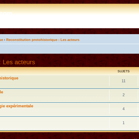
e.com
ue
‹
Reconstitution protohistorique : Les acteurs
: Les acteurs
SUJETS
historique
11
le
2
gie expérimentale
4
1