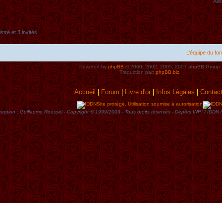
Alle
stré et 3 invités
L’équipe du fo
Powered by
phpBB
© 2000, 2002, 2005, 2007 phpBB Group
Traduction par:
phpBB.biz
Accueil
|
Forum
|
Livre d'or
|
Infos Lègales
|
Contac
Site protégé. Utilisation soumise à autorisation
eption : Guillaume Roussel - Copyright © 1999/2009 - Tous droits rèservès - Dèpôts INPI / ID