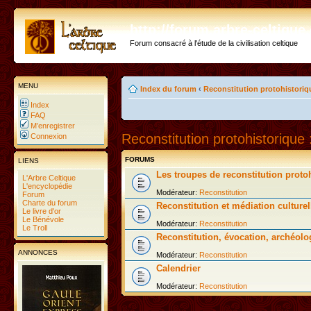
http://forum.arbre-celtiqu
Forum consacré à l'étude de la civilisation celtique
MENU
Index du forum
‹
Reconstitution protohistoriq
Index
FAQ
M’enregistrer
Reconstitution protohistorique 
Connexion
FORUMS
LIENS
Les troupes de reconstitution proto
L'Arbre Celtique
L'encyclopédie
Modérateur:
Reconstitution
Forum
Charte du forum
Reconstitution et médiation culturel
Le livre d'or
Le Bénévole
Modérateur:
Reconstitution
Le Troll
Reconstitution, évocation, archéolo
ANNONCES
Modérateur:
Reconstitution
Calendrier
Modérateur:
Reconstitution