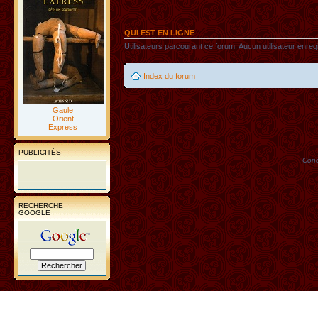
QUI EST EN LIGNE
Utilisateurs parcourant ce forum: Aucun utilisateur enregi
Index du forum
Gaule
Orient
Express
PUBLICITÉS
Conc
RECHERCHE
GOOGLE