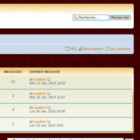
Recherche avancée
FAQ
M’enregistrer
Se connecter
MESSAGES
DERNIER MESSAGE
de
Leukirix
11
Dim 12 Jan, 2014 19:52
de
Leukirix
2
Mer 15 Jan, 2014 11:57
de
Leukirix
4
Lun 26 Jan, 2015 10:08
de
Leukirix
1
Lun 13 Jan, 2014 9:03