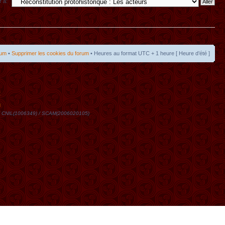
r à:
rum
•
Supprimer les cookies du forum
• Heures au format UTC + 1 heure [ Heure d’été ]
t
DN / CNIL(1006349) / SCAM(2006020105)