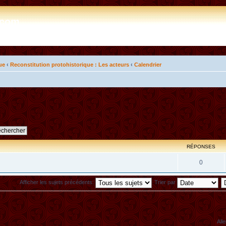
e.com
ue
‹
Reconstitution protohistorique : Les acteurs
‹
Calendrier
RÉPONSES
0
Afficher les sujets précédents:
Trier par
Alle