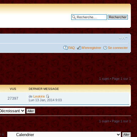
Recherche avancée
FAQ
M’enregistrer
Se connecter
1 sujet • Page
1
sur
1
VUS
DERNIER MESSAGE
de
Leukirix
27397
Lun 13 Jan, 2014 9:03
1 sujet • Page
1
sur
1
r à: