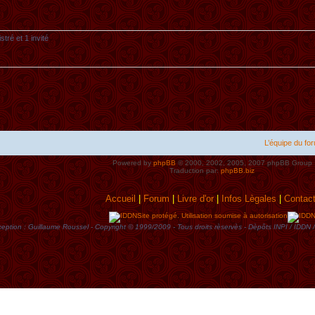
tré et 1 invité
L’équipe du fo
Powered by
phpBB
© 2000, 2002, 2005, 2007 phpBB Group
Traduction par:
phpBB.biz
Accueil
|
Forum
|
Livre d'or
|
Infos Lègales
|
Contac
Site protégé. Utilisation soumise à autorisation
eption : Guillaume Roussel - Copyright © 1999/2009 - Tous droits rèservès - Dèpôts INPI / ID