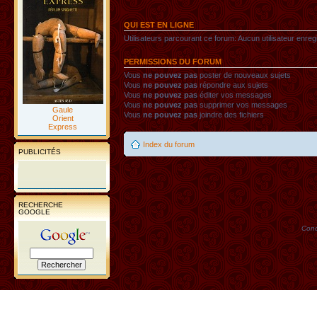
QUI EST EN LIGNE
Utilisateurs parcourant ce forum: Aucun utilisateur enregis
PERMISSIONS DU FORUM
Vous
ne pouvez pas
poster de nouveaux sujets
Vous
ne pouvez pas
répondre aux sujets
Vous
ne pouvez pas
éditer vos messages
Vous
ne pouvez pas
supprimer vos messages
Gaule
Vous
ne pouvez pas
joindre des fichiers
Orient
Express
Index du forum
PUBLICITÉS
RECHERCHE
GOOGLE
Conc