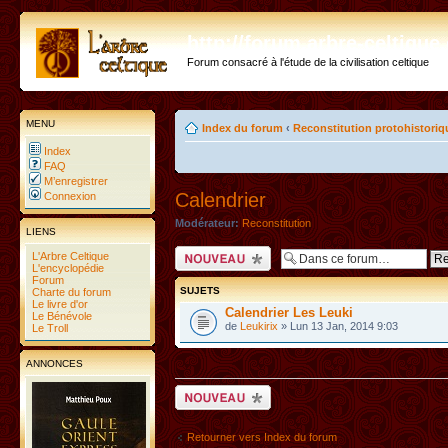
http://forum.arbre-celtiqu
Forum consacré à l'étude de la civilisation celtique
MENU
Index du forum
‹
Reconstitution protohistoriq
Index
FAQ
M’enregistrer
Calendrier
Connexion
Modérateur:
Reconstitution
LIENS
Ecrire un nouveau
L'Arbre Celtique
sujet
L'encyclopédie
Forum
SUJETS
Charte du forum
Le livre d'or
Calendrier Les Leuki
Le Bénévole
de
Leukirix
» Lun 13 Jan, 2014 9:03
Le Troll
ANNONCES
Ecrire un nouveau
sujet
Retourner vers Index du forum