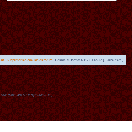
rum
•
Supprimer les cookies du forum
• Heures au format UTC + 1 heure [ Heure d’été ]
t
DN / CNIL(1006349) / SCAM(2006020105)