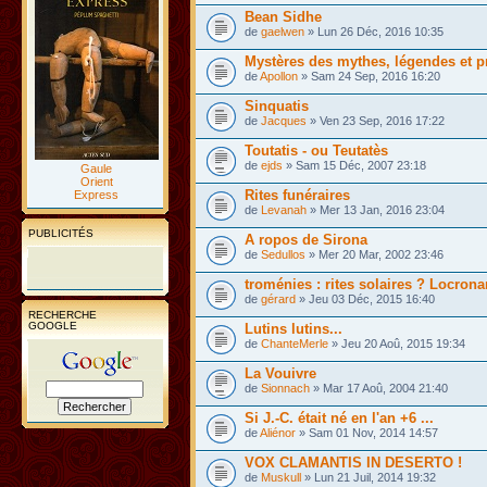
Bean Sidhe
de
gaelwen
» Lun 26 Déc, 2016 10:35
Mystères des mythes, légendes et 
de
Apollon
» Sam 24 Sep, 2016 16:20
Sinquatis
de
Jacques
» Ven 23 Sep, 2016 17:22
Toutatis - ou Teutatès
de
ejds
» Sam 15 Déc, 2007 23:18
Gaule
Orient
Rites funéraires
Express
de
Levanah
» Mer 13 Jan, 2016 23:04
PUBLICITÉS
A ropos de Sirona
de
Sedullos
» Mer 20 Mar, 2002 23:46
troménies : rites solaires ? Locron
de
gérard
» Jeu 03 Déc, 2015 16:40
RECHERCHE
GOOGLE
Lutins lutins...
de
ChanteMerle
» Jeu 20 Aoû, 2015 19:34
La Vouivre
de
Sionnach
» Mar 17 Aoû, 2004 21:40
Si J.-C. était né en l'an +6 ...
de
Aliénor
» Sam 01 Nov, 2014 14:57
VOX CLAMANTIS IN DESERTO !
de
Muskull
» Lun 21 Juil, 2014 19:32