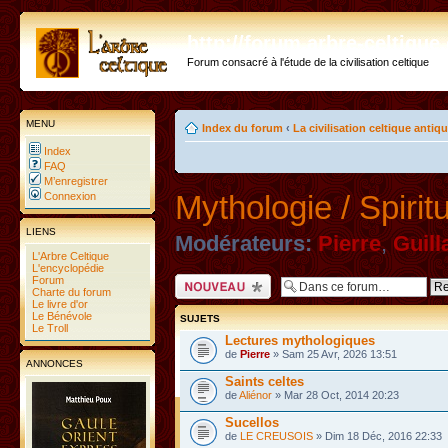
http://forum.arbre-celtiqu
Forum consacré à l'étude de la civilisation celtique
MENU
Index du forum
‹
La civilisation celtique antiq
Index
FAQ
M’enregistrer
Mythologie / Spiritu
Connexion
LIENS
Modérateurs:
Pierre
,
Guil
L'Arbre Celtique
L'encyclopédie
Forum
Ecrire un nouveau
Charte du forum
sujet
Le livre d'or
Le Bénévole
SUJETS
Le Troll
Lectures mythologiques
de
Pierre
» Sam 25 Avr, 2026 13:51
ANNONCES
Saints celtes
de
Aliénor
» Mar 28 Oct, 2014 20:23
Sucellos
de
LE CREUSOIS
» Dim 18 Déc, 2016 22:33