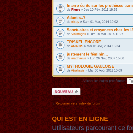
Interro écrite sur les prothèses tran
de
Pierre
» Jeu 10 Fév, 2011 19:35
Atlantis..?
de
trixay
» Sam 01 Mar, 2014 19:02
Sanctuaires et croyances chez les 
de
Vinimagos
» Dim 18 Mai, 2014 11:27
TRISKEL ENCORE
de
AMADIS
» Mar 01 Avr, 2014 16:34
justement le féminin...
de
matthaeus
» Lun 26 Nov, 2007 15:00
MYTHOLOGIE GAULOISE
de
Atrahasis
» Mar 30 Aoû, 2011 10:09
Afficher les sujets précédents:
Ecrire un nouveau
sujet
Retourner vers Index du forum
QUI EST EN LIGNE
Utilisateurs parcourant ce fo