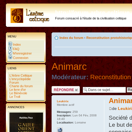
http://forum.arbre-celtiqu
Forum consacré à l'étude de la civilisation celtique
MENU
Index du forum
‹
Reconstitution protohistoriq
Index
FAQ
M’enregistrer
Connexion
Animarc
LIENS
L'Arbre Celtique
Modérateur:
Reconstitution
L'encyclopédie
Forum
Charte du forum
Répondre
Le livre d'or
Le Bénévole
Le Troll
Anima
Leukirix
Membre actif
ANNONCES
de
Leukiri
Messages:
259
Inscription:
Lun 04 Fév, 2008
Société 
18:40
Localisation:
Lorraine
Le but de
connaiss