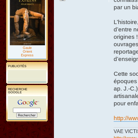
par un bi
L’histoir
d’entre n
origines 
ouvrages 
Gaule
reportage
Orient
Express
d’enseign
PUBLICITÉS
Cette soc
époques 
ap. J.-C.
RECHERCHE
GOOGLE
artisanal
pour enfa
http://w
VAE VICTI