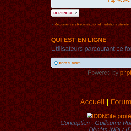
http://www.
Répondre
Retourner vers Reconstitution et médiation culturelle
QUI EST EN LIGNE
Utilisateurs parcourant ce fo
Index du forum
Powered by
php
Accueil
|
Foru
Site proté
Conception : Guillaume Rou
Dèpôts INPI / 