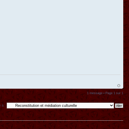
1 message • Page
1
sur
1
r à: