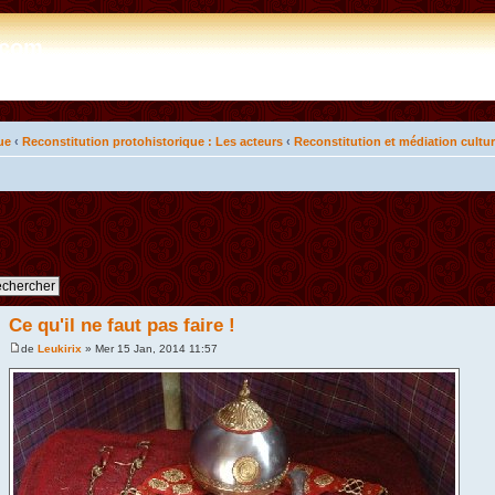
e.com
ue
‹
Reconstitution protohistorique : Les acteurs
‹
Reconstitution et médiation cultur
Ce qu'il ne faut pas faire !
de
Leukirix
» Mer 15 Jan, 2014 11:57