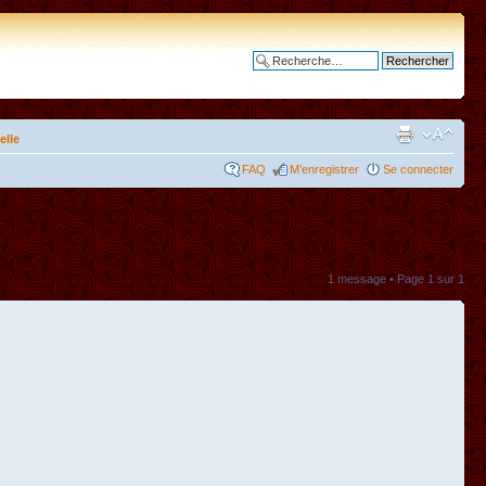
Recherche avancée
elle
FAQ
M’enregistrer
Se connecter
1 message • Page
1
sur
1