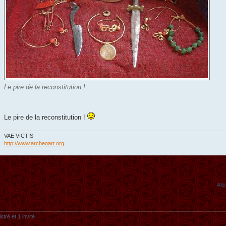
Le pire de la reconstitution !
Le pire de la reconstitution !
VAE VICTIS
http://www.archeoart.org
Alle
tré et 1 invité