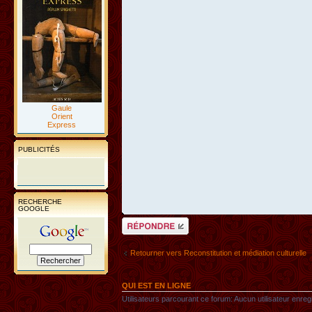
Gaule
Orient
Express
PUBLICITÉS
RECHERCHE
GOOGLE
Répondre
Retourner vers Reconstitution et médiation culturelle
QUI EST EN LIGNE
Utilisateurs parcourant ce forum: Aucun utilisateur enregis