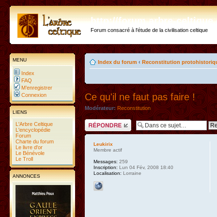
http://forum.arbre-celtiqu
Forum consacré à l'étude de la civilisation celtique
MENU
Index du forum
‹
Reconstitution protohistoriq
Index
FAQ
M’enregistrer
Ce qu'il ne faut pas faire !
Connexion
Modérateur:
Reconstitution
LIENS
Répondre
L'Arbre Celtique
L'encyclopédie
Forum
Charte du forum
Leukirix
Le livre d'or
Membre actif
Le Bénévole
Le Troll
Messages:
259
Inscription:
Lun 04 Fév, 2008 18:40
Localisation:
Lorraine
ANNONCES