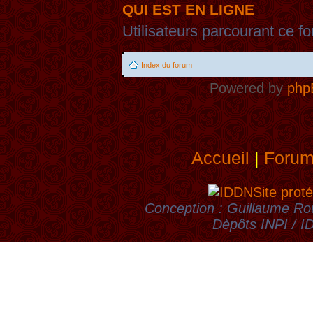
QUI EST EN LIGNE
Utilisateurs parcourant ce fo
Index du forum
Powered by
php
Accueil
|
Foru
Site proté
Conception : Guillaume Rou
Dèpôts INPI / 