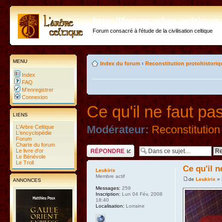
http://forum.arbre-celtiqu
Forum consacré à l'étude de la civilisation celtique
MENU
Index du forum
‹
Reconstitution protohistoriq
Index
FAQ
M’enregistrer
Connexion
Ce qu'il ne faut pas
LIENS
L'Arbre Celtique
Modérateur:
Reconstitution
L'encyclopédie
Forum
Charte du forum
Répondre
Le livre d'or
Le Bénévole
Le Troll
Ce qu'il n
Leukirix
Membre actif
de
Leukirix
» 
ANNONCES
Messages:
259
Inscription:
Lun 04 Fév, 2008
18:40
Localisation:
Lorraine