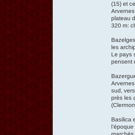
(15) et c
Arvernes 
plateau 
320 m: cha
Bazelges 
les archi
Le pays s
pensent 
Bazergue 
Arvernes 
sud, vers
près les 
(Clermont
Basilica 
l’époque 
marchés à