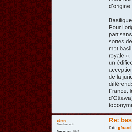
d’origine
Basilique
Pour l’or
partisans
sortes de
mot basil
royale ».
un édific
acceptio
de la jur
différend
France, l
d’Ottawa)
toponym
Re: bas
gérard
Membre actif
de
gérard
Messages:
1041