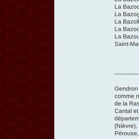
La Bazoc
La Bazog
La Bazoll
La Bazoq
La Bazou
Saint-Ma
-------------
Gendron 
comme ma
de la Ra
Cantal et
départem
(Nièvre)
Pérouse,