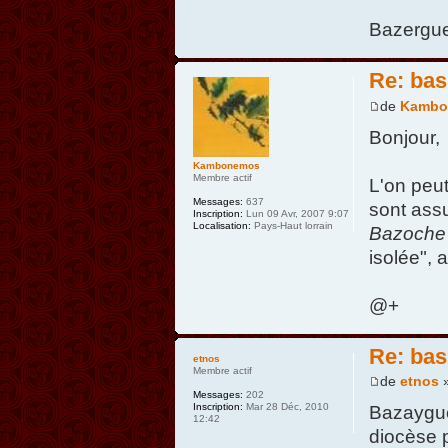
Bazergue
Re: bas
de
Kambo
Bonjour,
Kambonemos
Membre actif
L'on peut
Messages:
637
sont ass
Inscription:
Lun 09 Avr, 2007 9:07
Localisation:
Pays-Haut lorrain
Bazoche
isolée", 
@+
Re: bas
etnos
Membre actif
de
etnos
»
Messages:
202
Inscription:
Mar 28 Déc, 2010
Bazaygues
12:42
diocèse p