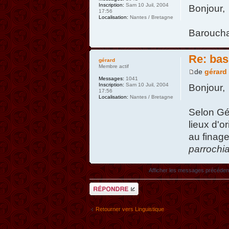
Inscription:
Sam 10 Juil, 2004
Bonjour,
17:56
Localisation:
Nantes / Bretagne
Barouchat
Re: bas
gérard
Membre actif
de
gérard
Messages:
1041
Inscription:
Sam 10 Juil, 2004
Bonjour,
17:56
Localisation:
Nantes / Bretagne
Selon Gé
lieux d'o
au finage
parrochi
Afficher les messages précéden
Répondre
Retourner vers Linguistique