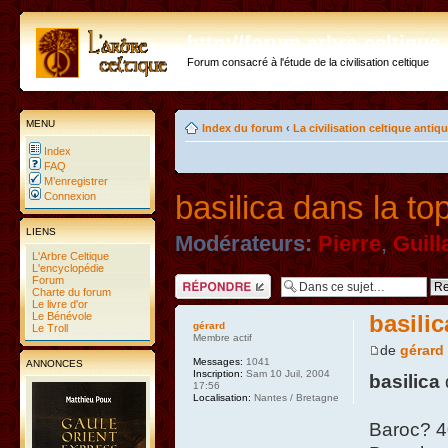
http://forum.arbre-celtiqu
Forum consacré à l'étude de la civilisation celtique
MENU
Index du forum
‹
La civilisation celtique antiq
Index
FAQ
M’enregistrer
basilica dans la to
Connexion
LIENS
Modérateurs:
Pierre
,
Guil
L'Arbre Celtique
L'encyclopédie
Forum
Répondre
Charte du forum
Le livre d'or
Le Bénévole
basilic
gérard
Le Troll
Membre actif
de
gérard
Messages:
1041
ANNONCES
Inscription:
Sam 10 Juil, 2004
basilica
17:56
Localisation:
Nantes / Bretagne
Baroc? 4