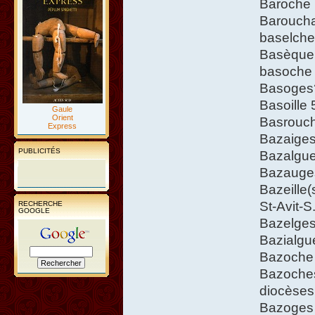
Baroche 
Baroucha
baselche (
Basèque 
basoche (
Basoges?
Basoille
Gaule
Orient
Basrouch
Express
Bazaiges 
PUBLICITÉS
Bazalgue
Bazauge
Bazeille(
St-Avit-S.
RECHERCHE
GOOGLE
Bazelges 
Bazialgue
Bazoche
Bazoches
diocèses
Bazoges 8