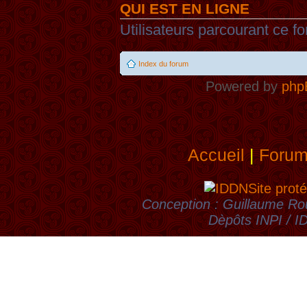
QUI EST EN LIGNE
Utilisateurs parcourant ce fo
Index du forum
Powered by
php
Accueil
|
Foru
Site proté
Conception : Guillaume Rou
Dèpôts INPI / 