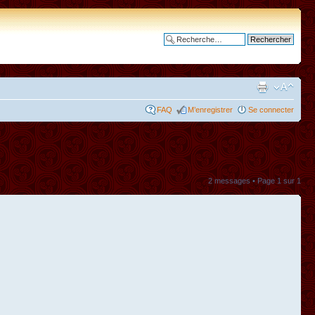
Recherche avancée
FAQ
M’enregistrer
Se connecter
2 messages • Page
1
sur
1