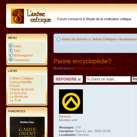
http://forum.arbre-celtiqu
Forum consacré à l'étude de la civilisation celtique
MENU
Index du forum
‹
L'Arbre Celtique
‹
Assistance
Index
FAQ
M’enregistrer
Panne encyclopédie?
Connexion
Modérateurs:
Pierre
,
Guillaume
,
Patrice
LIENS
Répondre
L'Arbre Celtique
L'encyclopédie
Forum
Charte du forum
Le livre d'or
Le Bénévole
Le Troll
ANNONCES
Genava
Membre actif
Messages:
276
Inscription:
Sam 31 Jan, 2009 20:59
Localisation:
Genève