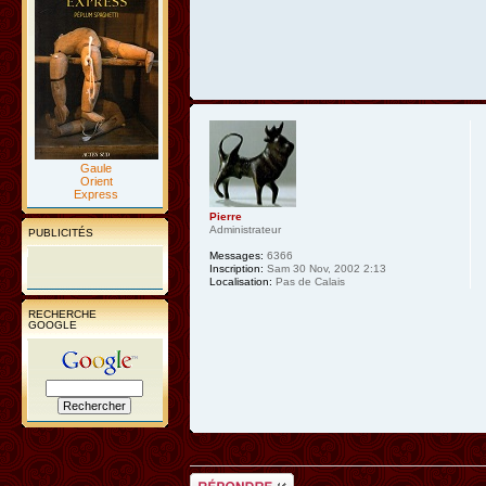
Gaule
Orient
Express
Pierre
Administrateur
PUBLICITÉS
Messages:
6366
Inscription:
Sam 30 Nov, 2002 2:13
Localisation:
Pas de Calais
RECHERCHE
GOOGLE
Répondre