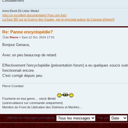
Cordialement
Immi Elveti Eti Uelor Medu!
Voici un excellent documentaire! Pour une fois!
La futur BD sur la Guerre des Gaules, par le principal auteur du Casque d'Agris!!!
Re: Panne encyclopédie?
de
Pierre
» Sam 12 Oct, 2024 17:51
Bonjour Genava,
Avec un peu beaucoup de retard.
Effectivement l'encyclopédie (présentation forum) a eu quelques soucis su
fonctionnait encore.
C'est corrigé depuis peu.
Pierre Crombet
Fourberie en tout genre ... stock illimité
(outrecuidance sur commande uniquement)
Membre du Front de Libération des Dolmens et Menhirs....
Afficher les messages précédents:
Trier par