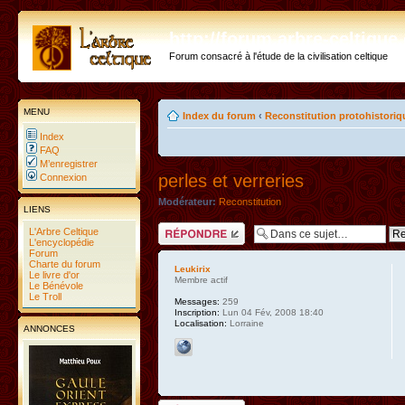
http://forum.arbre-celtiqu
Forum consacré à l'étude de la civilisation celtique
MENU
Index du forum
‹
Reconstitution protohistoriq
Index
FAQ
M’enregistrer
perles et verreries
Connexion
Modérateur:
Reconstitution
LIENS
Répondre
L'Arbre Celtique
L'encyclopédie
Forum
Charte du forum
Leukirix
Le livre d'or
Membre actif
Le Bénévole
Le Troll
Messages:
259
Inscription:
Lun 04 Fév, 2008 18:40
Localisation:
Lorraine
ANNONCES
Répondre