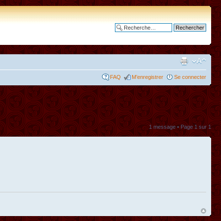
Recherche avancée
FAQ
M’enregistrer
Se connecter
1 message • Page
1
sur
1