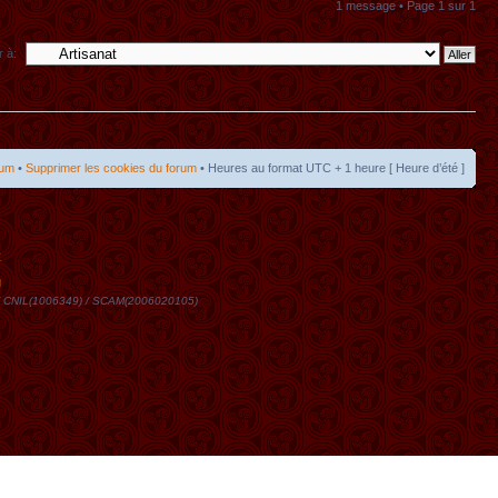
1 message • Page
1
sur
1
r à:
rum
•
Supprimer les cookies du forum
• Heures au format UTC + 1 heure [ Heure d’été ]
t
DN / CNIL(1006349) / SCAM(2006020105)