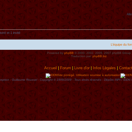
Alle
tré et 1 invité
L’équipe du fo
Powered by
phpBB
© 2000, 2002, 2005, 2007 phpBB Group
Traduction par:
phpBB.biz
Accueil
|
Forum
|
Livre d'or
|
Infos Lègales
|
Contac
Site protégé. Utilisation soumise à autorisation
eption : Guillaume Roussel - Copyright © 1999/2009 - Tous droits rèservès - Dèpôts INPI / ID