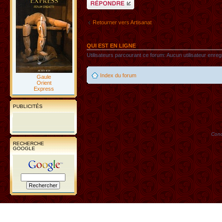
Retourner vers Artisanat
QUI EST EN LIGNE
Utilisateurs parcourant ce forum: Aucun utilisateur enregis
Index du forum
Gaule
Orient
Express
PUBLICITÉS
Conc
RECHERCHE
GOOGLE