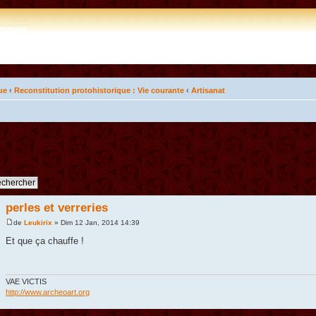
e.com
ue
‹
Reconstitution protohistorique : Vie courante
‹
Artisanat
perles et verreries
de
Leukirix
» Dim 12 Jan, 2014 14:39
Et que ça chauffe !
VAE VICTIS
http://www.archeoart.org